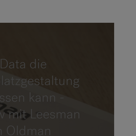
Data die
latzgestaltung
ussen kann -
ew mit Leesman
m Oldman