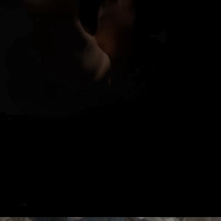
VIA Seating
Stylex
Spec