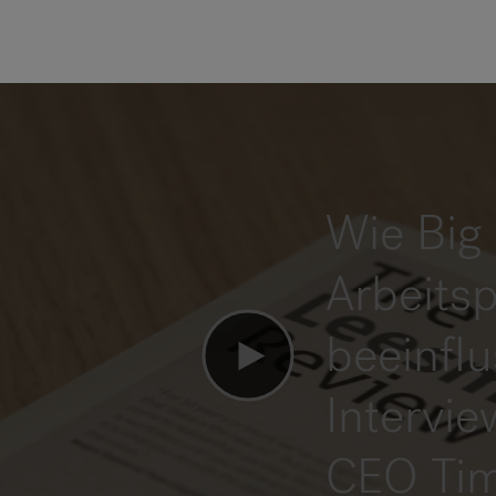
Wie Big 
Arbeitsp
beeinfl
Intervi
CEO Ti