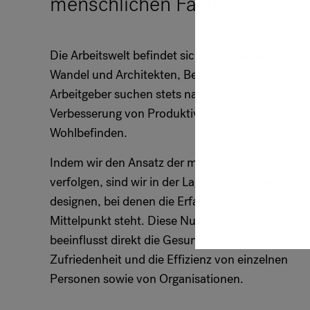
menschlichen Faktoren
Die Arbeitswelt befindet sich in ständigem
Wandel und Architekten, Berater sowie
Arbeitgeber suchen stets nach Möglichkeiten zur
Verbesserung von Produktivität und
Wohlbefinden.
Indem wir den Ansatz der menschlichen Faktore
verfolgen, sind wir in der Lage, Sitzlösungen zu
designen, bei denen die Erfahrung des Nutzers i
Mittelpunkt steht. Diese Nutzerfahrung
beeinflusst direkt die Gesundheit, die
Zufriedenheit und die Effizienz von einzelnen
Personen sowie von Organisationen.