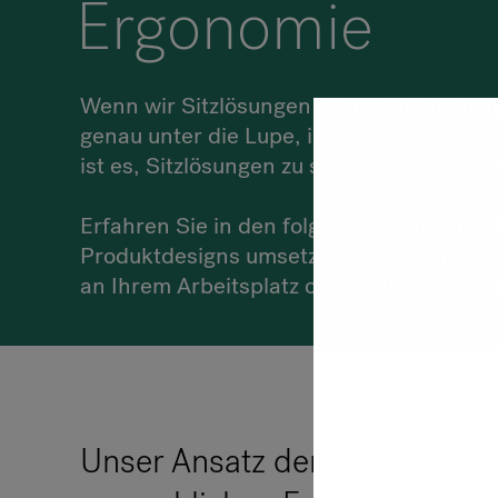
Ergonomie
Wenn wir Sitzlösungen designen, nehmen
genau unter die Lupe, insbesondere im Hin
ist es, Sitzlösungen zu schaffen, die jed
Erfahren Sie in den folgenden Artikeln, w
Produktdesigns umsetzen, und lesen Sie
an Ihrem Arbeitsplatz oder in Ihrem Zuh
Unser Ansatz der