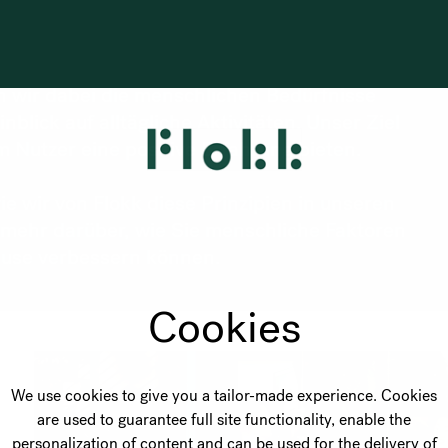
 wir dabei die menschlichen Bedürfnisse
blick auf alltägliche Aktivitäten. Unser Ziel
em Nutzer eine positive Erfahrung bieten.
ie wir von Flokk diese Prinzipien in unseren
 mehr darüber, wie Sie menschliche Faktoren
ause verbessern können.
Cookies
We use cookies to give you a tailor-made experience. Cookies
are used to guarantee full site functionality, enable the
personalization of content and can be used for the delivery of