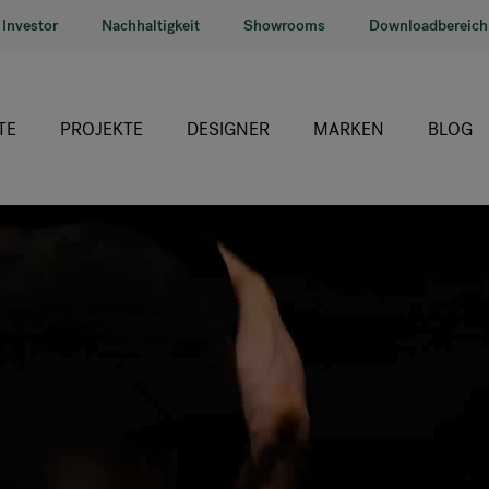
Investor
Nachhaltigkeit
Showrooms
Downloadbereich
TE
PROJEKTE
DESIGNER
MARKEN
BLOG
HÅG
RH
Giroflex
Profim
Offecct
Connection
9to5 Seating