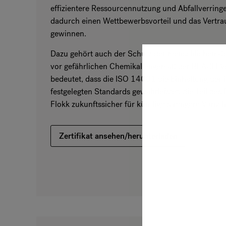
effizientere Ressourcennutzung und Abfallverring
dadurch einen Wettbewerbsvorteil und das Vertrau
gewinnen.
Dazu gehört auch der Schutz der menschlichen G
vor gefährlichen Chemikaliengemäß der REACH-V
bedeutet, dass die ISO 14001 die Einhaltung der
festgelegten Standards gewährleistet, die Teil de
Flokk zukunftssicher für künftige strengere Vorsch
Zertifikat ansehen/herunterladen