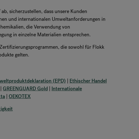
f ab, sicherzustellen, dass unsere Kunden
chen und internationalen Umweltanforderungen in
 Chemikalien, die Verwendung von
egung in einzelne Materialien entsprechen.
n Zertifizierungsprogrammen, die sowohl für Flokk
odukte gelten.
eltproduktdeklaration (EPD)
|
Ethischer Handel
|
GREENGUARD Gold
|
Internationale
ta
|
OEKOTEX
igkeit