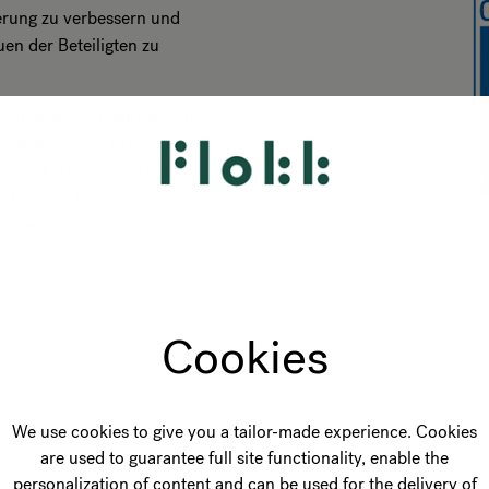
erung zu verbessern und
en der Beteiligten zu
esundheit und der Umwelt
erordnung der EU. Das
 in der EU-Gesetzgebung
s EU-Green-Deals sind, was
riften macht.
Cookies
We use cookies to give you a tailor-made experience. Cookies
are used to guarantee full site functionality, enable the
personalization of content and can be used for the delivery of