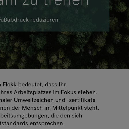
VIA Seating
Stylex
 Fußabdruck reduzieren
Spec
 Flokk bedeutet, dass Ihr
hres Arbeitsplatzes im Fokus stehen.
naler Umweltzeichen und -zertifikate
enen der Mensch im Mittelpunkt steht.
rbeitsumgebungen, die den sich
tstandards entsprechen.