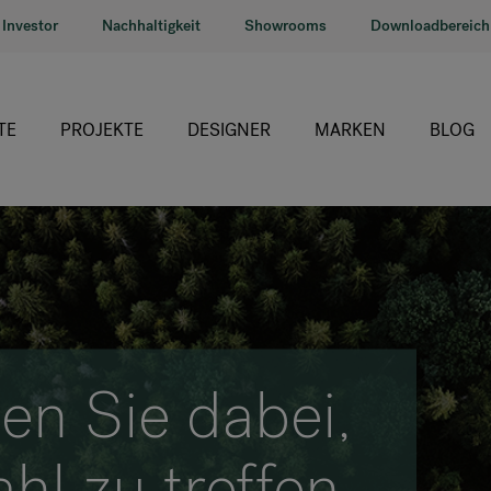
Investor
Nachhaltigkeit
Showrooms
Downloadbereich
TE
PROJEKTE
DESIGNER
MARKEN
BLOG
HÅG
RH
Giroflex
Profim
en Sie dabei,
Offecct
Connection
ahl zu treffen
9to5 Seating