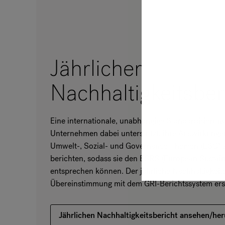
Jährlicher
Nachhaltigkeitsber
Eine internationale, unabhängige Standardisierung
Unternehmen dabei unterstützt, ihre Auswirkunge
Umwelt-, Sozial- und Governance-Themen (ESG) z
berichten, sodass sie den ESRS (European Sustain
entsprechen können. Der jährliche Nachhaltigkeits
Übereinstimmung mit dem GRI-Berichtssystem erst
Jährlichen Nachhaltigkeitsbericht ansehen/he