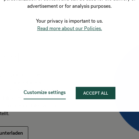
advertisement or for analysis purposes.
Your privacy is important to us.
Read more about our Policies.
icht
s-organisation, die
n auf eine Reihe von
u verstehen und darüber zu
Customize settings
ACCEPT ALL
ability Reporting Standards)
-bericht von Flokk wird in
ellt.
runterladen