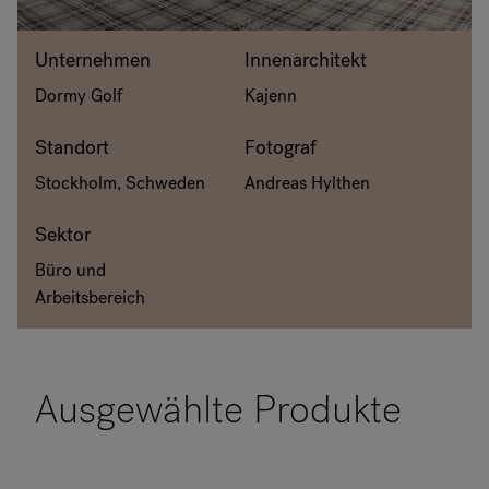
RANKRIKE, DK=FRANKRIG, DE=FRANKREICH, FR=FRANCE, 
Unternehmen
Innenarchitekt
Dormy Golf
Kajenn
Über Flokk
Standort
Fotograf
Investor
Stockholm, Schweden
Andreas Hylthen
Nachhaltigkeit
Sektor
Showrooms
Büro und
Arbeitsbereich
Downloadbereich
Flokk HUB
Ausgewählte Produkte