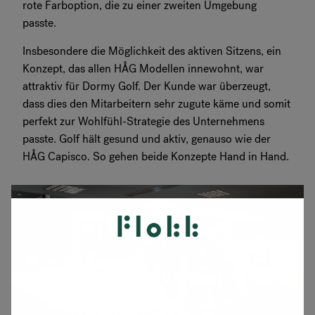
rote Farboption, die zu einer zweiten Umgebung
passte.
Insbesondere die Möglichkeit des aktiven Sitzens, ein
Konzept, das allen HÅG Modellen innewohnt, war
attraktiv für Dormy Golf. Der Kunde war überzeugt,
dass dies den Mitarbeitern sehr zugute käme und somit
perfekt zur Wohlfühl-Strategie des Unternehmens
passte. Golf hält gesund und aktiv, genauso wie der
HÅG Capisco. So gehen beide Konzepte Hand in Hand.