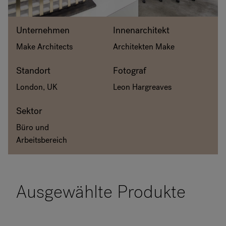
RANKRIKE, DK=FRANKRIG, DE=FRANKREICH, FR=FRANCE, 
Unternehmen
Innenarchitekt
Über Flokk
Make Architects
Architekten Make
Investor
Standort
Fotograf
London, UK
Leon Hargreaves
Nachhaltigkeit
Sektor
Showrooms
Büro und
Arbeitsbereich
Downloadbereich
Flokk HUB
Ausgewählte Produkte