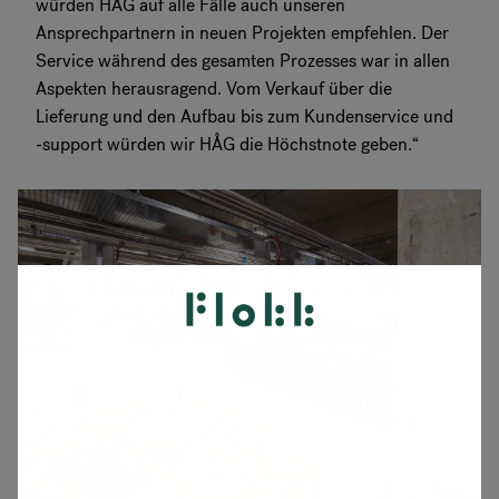
würden HÅG auf alle Fälle auch unseren
Ansprechpartnern in neuen Projekten empfehlen. Der
Service während des gesamten Prozesses war in allen
Aspekten herausragend. Vom Verkauf über die
Lieferung und den Aufbau bis zum Kundenservice und
-support würden wir HÅG die Höchstnote geben.“