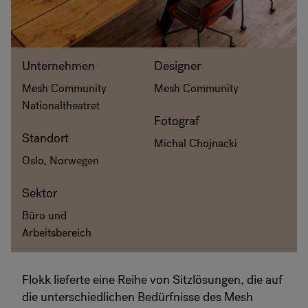
RANKRIKE, DK=FRANKRIG, DE=FRANKREICH, FR=FRANCE, 
Über Flokk
Unternehmen
Designer
Mesh Community
Mesh Community
Investor
Nationaltheatret
Fotograf
Nachhaltigkeit
Standort
Michal Chojnacki
Oslo, Norwegen
Showrooms
Sektor
Downloadbereich
Büro und
Flokk HUB
Arbeitsbereich
Flokk lieferte eine Reihe von Sitzlösungen, die auf
die unterschiedlichen Bedürfnisse des Mesh