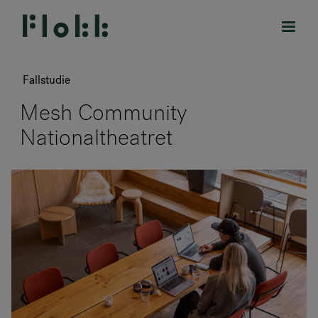
Fallstudie
Mesh Community
Nationaltheatret
PRODUKTE
PROJEKTE
DESIGNER
MARKEN
BLOG
SHOP