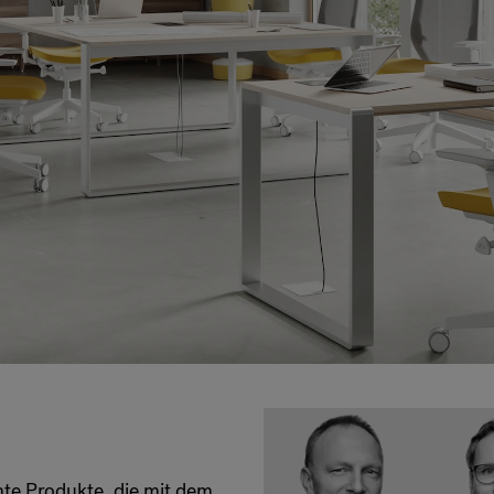
VIA Seating
Stylex
Spec
nte Produkte, die mit dem