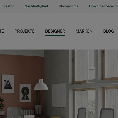
Investor
Nachhaltigkeit
Showrooms
Downloadbereich
TE
PROJEKTE
DESIGNER
MARKEN
BLOG
HÅG
RH
Giroflex
Profim
Offecct
Connection
9to5 Seating