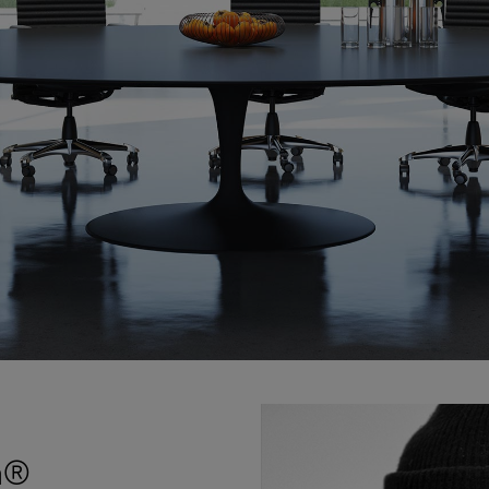
VIA Seating
Stylex
Spec
gn®