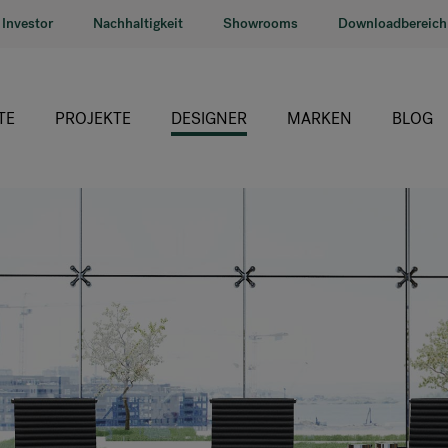
Investor
Nachhaltigkeit
Showrooms
Downloadbereich
TE
PROJEKTE
DESIGNER
MARKEN
BLOG
HÅG
RH
Giroflex
Profim
Offecct
Connection
9to5 Seating