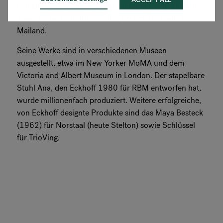
den Lunningprisen, Jacobprisen und Klassikerprisen
sowie mehrere Goldmedaillen bei der Triennale in
Mailand.
Seine Werke sind in verschiedenen Museen
ausgestellt, etwa im New Yorker MoMA und dem
Victoria and Albert Museum in London. Der stapelbare
Stuhl Ana, den Eckhoff 1980 für RBM entworfen hat,
wurde millionenfach produziert. Weitere erfolgreiche,
von Eckhoff designte Produkte sind das Maya Besteck
(1962) für Norstaal (heute Stelton) sowie Schlüssel
für TrioVing.