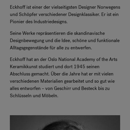
Eckhoff ist einer der vielseitigsten Designer Norwegens
RANKRIKE, DK=FRANKRIG, DE=FRANKREICH, FR=FRANCE, 
und Schöpfer verschiedener Designklassiker. Er ist ein
Pionier des Industriedesigns.
Über Flokk
Seine Werke repräsentieren die skandinavische
Investor
Designbewegung und die Idee, schöne und funktionale
Alltagsgegenstände für alle zu entwerfen.
Nachhaltigkeit
Eckhoff hat an der Oslo National Academy of the Arts
Keramikkunst studiert und dort 1945 seinen
Showrooms
Abschluss gemacht. Über die Jahre hat er mit vielen
verschiedenen Materialien gearbeitet und so gut wie
Downloadbereich
alles entworfen – von Geschirr und Besteck bis zu
Schlüsseln und Möbeln.
Flokk HUB