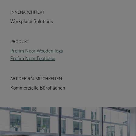
RANKRIKE, DK=FRANKRIG, DE=FRANKREICH, FR=FRANCE, 
INNENARCHITEKT
Workplace Solutions
Über Flokk
Investor
PRODUKT
Profim Noor Wooden legs
Nachhaltigkeit
Profim Noor Footbase
Showrooms
ART DER RÄUMLICHKEITEN
Downloadbereich
Kommerzielle Büroflächen
Flokk HUB