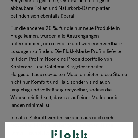
Recycelte Ziegelsteine, Öko-Farben, biologisch
abbaubare Folien und Naturkork-Dämmplatten
befinden sich ebenfalls überall.
Für die anderen 20 %, für die nur neue Produkte in
Frage kamen, wurden alle Anstrengungen
unternommen, um recycelte und wiederverwertbare
Lösungen zu finden. Die Flokk-Marke Profim lieferte
mit dem Profim Noor eine Produktportfolio von
Konferenz- und Cafeteria-Sitzgelegenheiten.
Hergestellt aus recycelten Metallen bieten diese Stühle
nicht nur Komfort und Halt, sondern sind auch
langlebig und vollständig recycelbar, sodass die
Wahrscheinlichkeit, dass sie auf einer Mülldeponie
landen minimal ist.
In naher Zukunft werden sie auch aus noch mehr
recycelten Materialien hergestellt werden. Hinzu
kamen Tischplatten aus recycelten