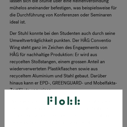
lassen sich die Stühle über eine Reihenverbindung
mühelos aneinander befestigen, was beispielsweise für
die Durchführung von Konferenzen oder Seminaren
ideal ist.
Der Stuhl konnte bei den Studenten auch durch seine
Umweltverträglichkeit punkten. Der HÅG Conventio
Wing steht ganz im Zeichen des Engagements von
HÅG für nachhaltige Produktion: Er wird aus
recycelten Stoßstangen, einem grossen Anteil an
wiederverwerteten Plastikflaschen sowie aus
recyceltem Aluminium und Stahl gebaut. Darüber
hinaus kann er EPD-, GREENGUARD- und Mobelfakta-
Zertifikate vorweisen.
Die Universität Southampton war von den Vorzügen
des Stuhls beeindruckt und bestätigte die Wahl der
Studenten. Bis heute wurden über 2.500 Stühle in
zwei verschiedenen Ausführungen bestellt, mit