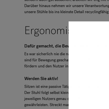
Darüber hinaus nehmen wir unsere Verantwortung 
unsere Stühle bis ins kleinste Detail recyclingfähig
Ergonomische Bür
Dafür gemacht, die Beweglichkeit zu förder
Es war sicherlich nie die natürliche Bestimmung d
sind für Bewegung geschaffen. Deshalb sind Stühle
fördern und den Nutzer in eine möglichst aufrechte
Werden Sie aktiv!
Sitzen ist eine passive Tätigkeit. Mit einem RH Stu
Der Stuhl folgt selbst kleinsten Bewegungen und 
jeweiligen Nutzers genau die richtige Unterstützun
gewährleisten. Streckt man zum Beispiel den Arm n