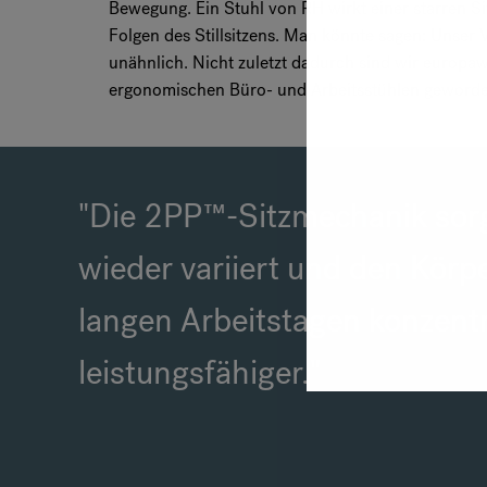
Bewegung. Ein Stuhl von RH wirkt einer starren Si
Folgen des Stillsitzens. Man könnte sagen: Unser 
unähnlich. Nicht zuletzt dadurch sind wir europaw
ergonomischen Büro- und Arbeitsstühlen geworde
"Die 2PP™-Sitzmechanik sorg
wieder variiert und den Körpe
langen Arbeitstagen konzentr
leistungsfähiger."