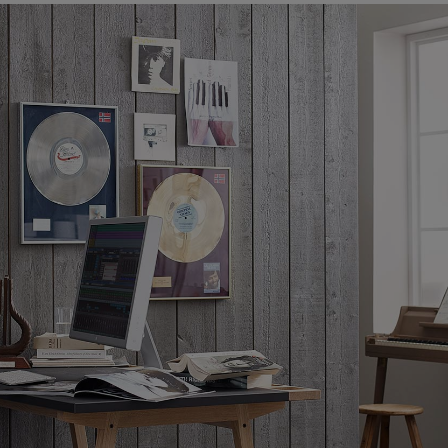
VIA Seating
Stylex
Spec