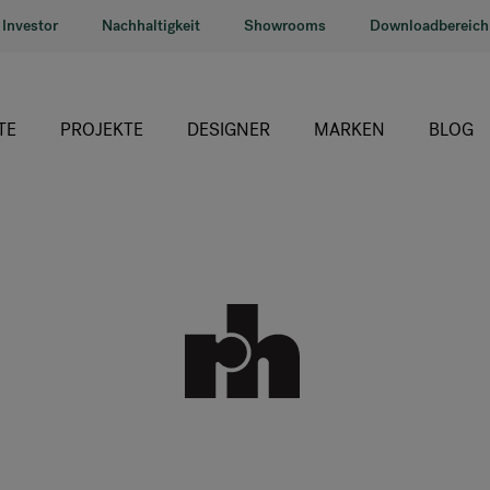
Investor
Nachhaltigkeit
Showrooms
Downloadbereich
TE
PROJEKTE
DESIGNER
MARKEN
BLOG
HÅG
RH
Giroflex
Profim
Offecct
Connection
9to5 Seating