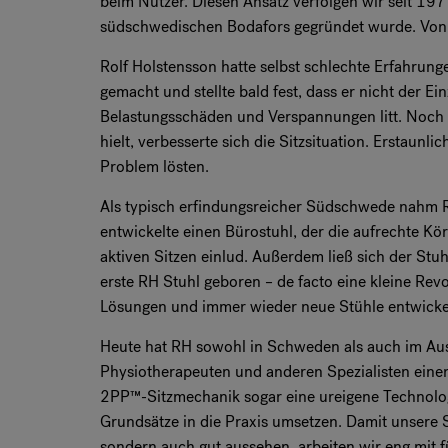
beim Nutzer. Diesen Ansatz verfolgen wir seit 19
südschwedischen Bodafors gegründet wurde. Von
Rolf Holstensson hatte selbst schlechte Erfahrung
gemacht und stellte bald fest, dass er nicht der E
Belastungsschäden und Verspannungen litt. Noch 
hielt, verbesserte sich die Sitzsituation. Erstaunl
Problem lösten.
Als typisch erfindungsreicher Südschwede nahm R
entwickelte einen Bürostuhl, der die aufrechte Kö
aktiven Sitzen einlud. Außerdem ließ sich der Stu
erste RH Stuhl geboren – de facto eine kleine Rev
Lösungen und immer wieder neue Stühle entwicke
Heute hat RH sowohl in Schweden als auch im Au
Physiotherapeuten und anderen Spezialisten eine
2PP™-Sitzmechanik sogar eine ureigene Technolog
Grundsätze in die Praxis umsetzen. Damit unsere S
sondern auch gut aussehen, arbeiten wir eng mi