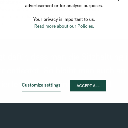
tzhaltung entgegen und verringert die negativen
advertisement or for analysis purposes.
Verständnis von Ergonomie ist dem der Natur nicht
eit zu einem der führenden Hersteller von
Your privacy is important to us.
n.
Read more about our Policies.
t dafür, dass man die Sitzhaltung
r entlastet. So bleibt man auch an
ierter, aktiver – und insgesamt
Customize settings
ACCEPT ALL