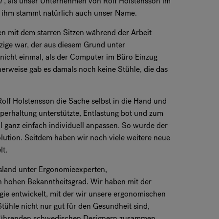
77, als unser Unternehmen von Rolf Holstensson im
 ihm stammt natürlich auch unser Name.
en mit dem starren Sitzen während der Arbeit
inzige war, der aus diesem Grund unter
nicht einmal, als der Computer im Büro Einzug
icherweise gab es damals noch keine Stühle, die das
olf Holstensson die Sache selbst in die Hand und
rperhaltung unterstützte, Entlastung bot und zum
hl ganz einfach individuell anpassen. So wurde der
olution. Seitdem haben wir noch viele weitere neue
lt.
sland unter Ergonomieexperten,
n hohen Bekanntheitsgrad. Wir haben mit der
ie entwickelt, mit der wir unsere ergonomischen
tühle nicht nur gut für den Gesundheit sind,
t führenden schwedischen Designern zusammen.