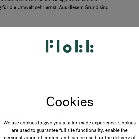
für die Umwelt sehr ernst: Aus diesem Grund sind
.
ostühle von RH
n
es Menschen, auf einem Bürostuhl zu sitzen. Wir
 von RH darauf ausgelegt, ein aktives Sitzen zu
 Sitzposition zu bringen.
Cookies
hl braucht es jedoch nicht viel, um aktiv zu werden:
bietet abhängig von Körpergröße und Gewicht des
We use cookies to give you a tailor-made experience. Cookies
g, um stets eine optimale Entlastung zu
are used to guarantee full site functionality, enable the
ach dem Telefon aus, folgt der Stuhl der
personalization of content and can be used for the delivery of