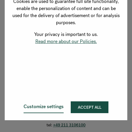
Cookies are used to guarantee full site functionality,
enable the personalization of content and can be
RANKRIKE, DK=FRANKRIG, DE=FRANKREICH, FR=FRANCE, 
used for the delivery of advertisement or for analysis
UNSERE PRODUKTE
purposes.
Über Flokk
SEKTOREN
Your privacy is important to us.
Investor
Read more about our Policies.
ÜBER FLOKK
Nachhaltigkeit
SUPPORT
Showrooms
Folgen Sie uns
Downloadbereich
Flokk HUB
Kaistraße 6, 40221 Düsseldorf, Deutschland
Customize settings
ACCEPT ALL
e-mail:
info-dach@flokk.com
tel:
+49 211 3106100