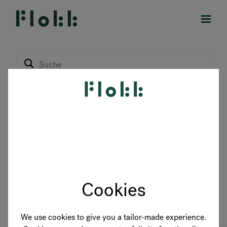
PRODUKTE
Wonach suchen
PROJEKTE
Sie? Geben Sie
DESIGNER
einfach Ihre Anfrage
MARKEN
ein.
Cookies
BLOG
We use cookies to give you a tailor-made experience.
SHOP