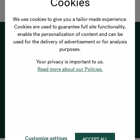
Cookies
We use cookies to give you a tailor-made experience.
Cookies are used to guarantee full site functionality,
enable the personalization of content and can be
"84 % der Beschäftigten fühlen sich durch
used for the delivery of advertisement or for analysis
purposes.
die Aussicht auf den persönlichen Kontakt
mit Kollegen motiviert, ins Büro zu
Your privacy is important to us.
Read more about our Policies.
kommen, während 85 % auf eine Stärkung
des Teamspirits hoffen."
ARBEITSTREND-INDEX, SEPTEMBER 2022
MICROSOFT
Customize settings
ACCEPT ALL