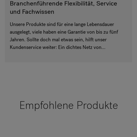
Branchenführende Flexibilität, Service
und Fachwissen
Unsere Produkte sind für eine lange Lebensdauer
ausgelegt, viele haben eine Garantie von bis zu fünf
Jahren. Sollte doch mal etwas sein, hilft unser
Kundenservice weiter: Ein dichtes Netz von
Vertragshändlern hält zahlreiche Ersatzteile vor und
bietet umfangreiche Service- sowie
Reparaturleistungen an, die von der Garantie
abgedeckt sind. Auch unsere FAQ-Seite ist eine
wertvolle Informationsquelle für unsere Kunden.
Empfohlene Produkte