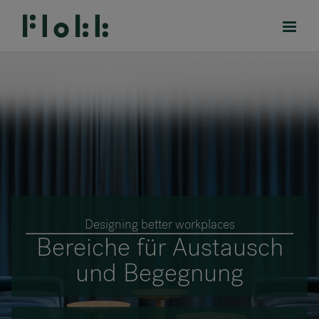
PRODUKTE
PROJEKTE
DESIGNER
Designing better workplaces
Bereiche für Austausch
MARKEN
und Begegnung
BLOG
SHOP