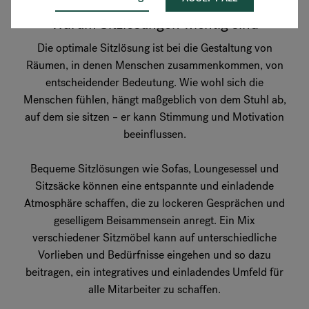
Warum Sitzlösungen wichtig sind
Die optimale Sitzlösung ist bei die Gestaltung von
Räumen, in denen Menschen zusammenkommen, von
entscheidender Bedeutung. Wie wohl sich die
Menschen fühlen, hängt maßgeblich von dem Stuhl ab,
auf dem sie sitzen – er kann Stimmung und Motivation
beeinflussen.
Bequeme Sitzlösungen wie Sofas, Loungesessel und
Sitzsäcke können eine entspannte und einladende
Atmosphäre schaffen, die zu lockeren Gesprächen und
geselligem Beisammensein anregt. Ein Mix
verschiedener Sitzmöbel kann auf unterschiedliche
Vorlieben und Bedürfnisse eingehen und so dazu
beitragen, ein integratives und einladendes Umfeld für
alle Mitarbeiter zu schaffen.