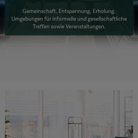
RANKRIKE, DK=FRANKRIG, DE=FRANKREICH, FR=FRANCE, 
Gemeinschaft, Entspannung, Erholung.
Umgebungen für informelle und gesellschaftliche
Treffen sowie Veranstaltungen.
Über Flokk
Investor
Nachhaltigkeit
Showrooms
Downloadbereich
Flokk HUB