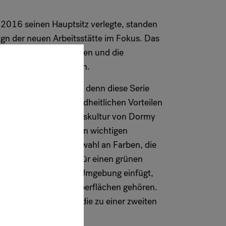
2016 seinen Hauptsitz verlegte, standen
sign der neuen Arbeitsstätte im Fokus. Das
Golfsports repräsentieren und die
den Lebensstil anregen.
r die natürliche Wahl, denn diese Serie
baren Stil, den gesundheitlichen Vorteilen
xakt der Unternehmenskultur von Dormy
gesamten Büro an allen wichtigen
lt. Aus der großen Auswahl an Farben, die
ich das Unternehmen für einen grünen
in die naturalistische Umgebung einfügt,
n und grasähnliche Oberflächen gehören.
ine rote Farboption, die zu einer zweiten