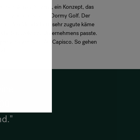
t des aktiven Sitzens, ein Konzept, das
nt, war attraktiv für Dormy Golf. Der
dies den Mitarbeitern sehr zugute käme
fühl-Strategie des Unternehmens passte.
, genauso wie der HÅG Capisco. So gehen
nd.
eine
500
nd."