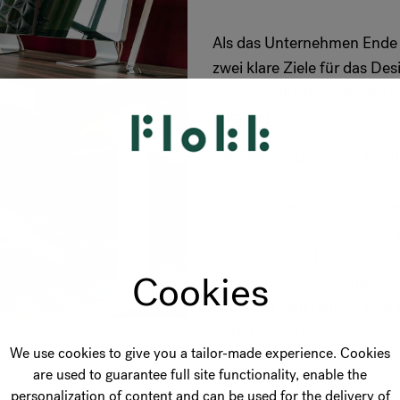
Als das Unternehmen Ende 
zwei klare Ziele für das De
Design sollte die Welt des 
Mitarbeiter zu einem gesun
Der HÅG Capisco war hierfü
entspricht mit ihrem wandel
und der Premiumqualität e
Golf. 70 Stühle wurden im 
Arbeitsplätzen bereitgestel
Cookies
HÅG anbietet, entschied s
Stoff, der sich harmonisch 
zu der auch üppige Pflanze
We use cookies to give you a tailor-made experience. Cookies
Daneben wählten sie auch e
are used to guarantee full site functionality, enable the
Umgebung passte.
personalization of content and can be used for the delivery of