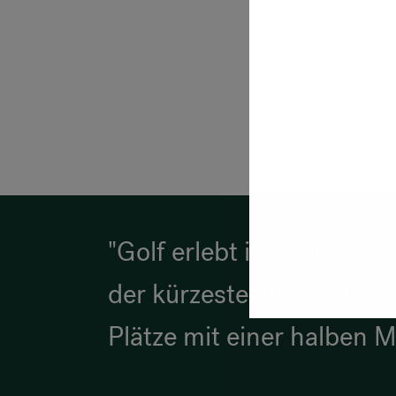
"Golf erlebt in Schwede
der kürzesten Golfsaisons
Plätze mit einer halben M