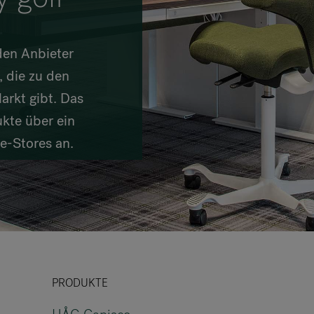
VIA Seating
Stylex
den Anbieter
Spec
 die zu den
arkt gibt. Das
kte über ein
e-Stores an.
PRODUKTE