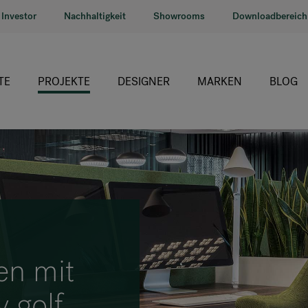
Investor
Nachhaltigkeit
Showrooms
Downloadbereich
TE
PROJEKTE
DESIGNER
MARKEN
BLOG
HÅG
RH
Giroflex
Profim
Offecct
en mit
Connection
 golf
9to5 Seating