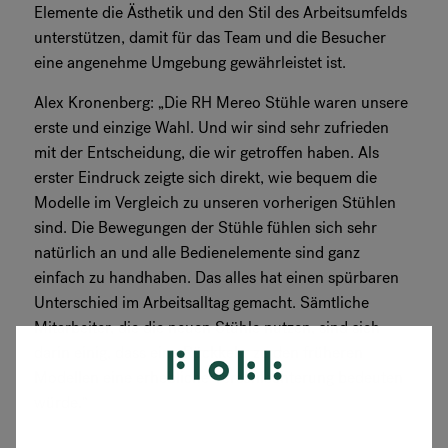
Elemente die Ästhetik und den Stil des Arbeitsumfelds
unterstützen, damit für das Team und die Besucher
eine angenehme Umgebung gewährleistet ist.
Alex Kronenberg: „Die RH Mereo Stühle waren unsere
erste und einzige Wahl. Und wir sind sehr zufrieden
mit der Entscheidung, die wir getroffen haben. Als
erster Eindruck zeigte sich direkt, wie bequem die
Modelle im Vergleich zu unseren vorherigen Stühlen
sind. Die Bewegungen der Stühle fühlen sich sehr
natürlich an und alle Bedienelemente sind ganz
einfach zu handhaben. Das alles hat einen spürbaren
Unterschied im Arbeitsalltag gemacht. Sämtliche
Mitarbeiter, die die neuen Stühle nutzen, sind sich
darin einig, dass eine Rückkehr zu den früheren
Modellen eine erhebliche Verschlechterung bedeuten
würde.“