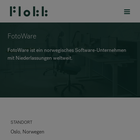
FotoWare
FotoWare ist ein norwegisches Software-Unternehmen
mit Niederlassungen weltweit.
PRODUKTE
PROJEKTE
DESIGNER
MARKEN
BLOG
STANDORT
Oslo, Norwegen
SHOP