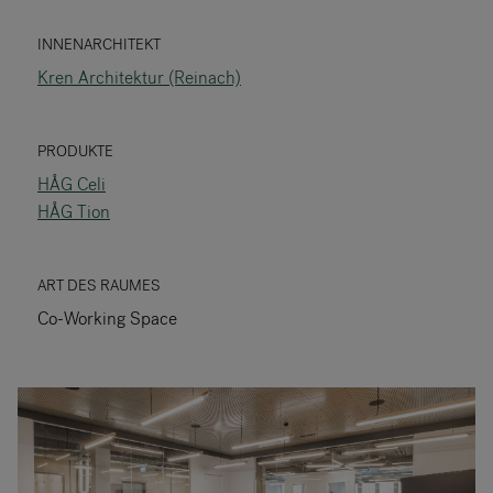
RANKRIKE, DK=FRANKRIG, DE=FRANKREICH, FR=FRANCE, 
INNENARCHITEKT
Kren Architektur (Reinach)
Über Flokk
Investor
PRODUKTE
HÅG Celi
Nachhaltigkeit
HÅG Tion
Showrooms
ART DES RAUMES
Downloadbereich
Co-Working Space
Flokk HUB