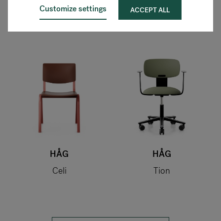
Customize settings
ACCEPT ALL
HÅG
HÅG
Celi
Tion