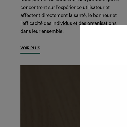
concentrent sur l'expérience utilisateur et
affectent directement la santé, le bonheur et
l'efficacité des individus et des organisations
dans leur ensemble.
VOIR PLUS