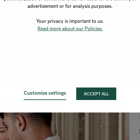
beïnvlo
advertisement or for analysis purposes.
Intervi
Your privacy is important to us.
Read more about our Policies.
Leesma
Oldman
Please
accept marketing cookies
to view this content.
Customize settings
ACCEPT ALL