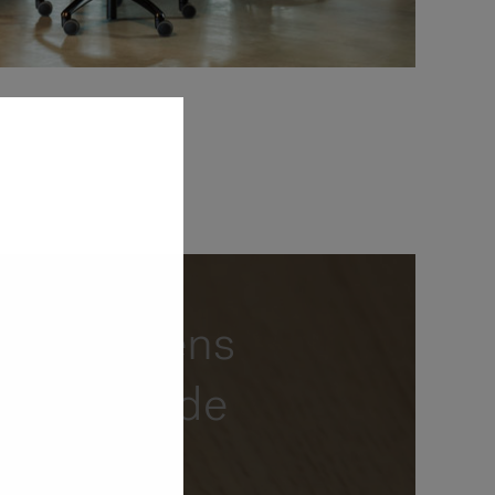
te gegevens
werp van de
k kunnen