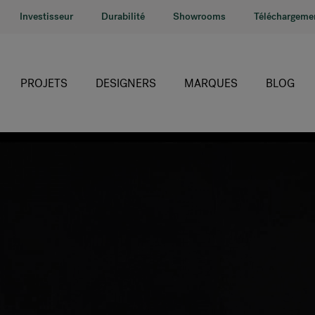
Investisseur
Durabilité
Showrooms
Téléchargeme
PROJETS
DESIGNERS
MARQUES
BLOG
HÅG
RH
Giroflex
Profim
Offecct
Connection
9to5 Seating