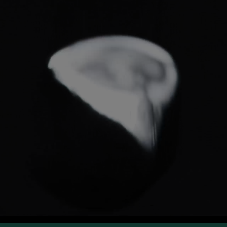
VIA Seating
Stylex
Spec