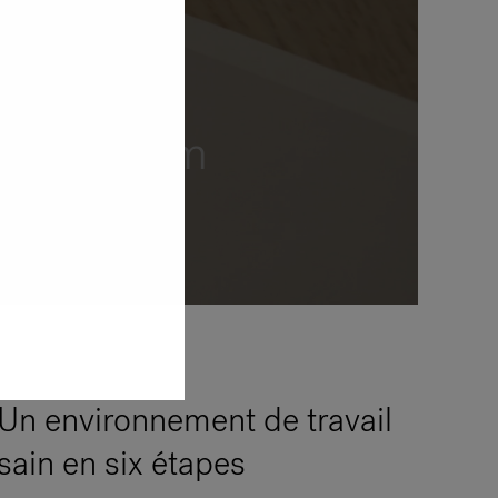
eden -
ew met
n CEO Tim
Un environnement de travail
sain en six étapes