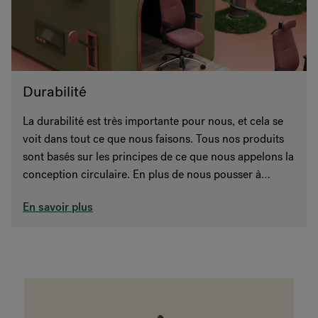
Durabilité
La durabilité est très importante pour nous, et cela se
voit dans tout ce que nous faisons. Tous nos produits
sont basés sur les principes de ce que nous appelons la
conception circulaire. En plus de nous pousser à
produire des objets avec un longue durée de vie, cela
En savoir plus
implique d'utiliser moins de ressources, moins de
composants et de choisir des matériaux recyclés et
recyclables.