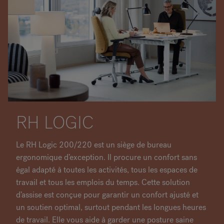
RH LOGIC
Le RH Logic 200/220 est un siège de bureau
ergonomique d’exception. Il procure un confort sans
égal adapté à toutes les activités, tous les espaces de
travail et tous les emplois du temps. Cette solution
d’assise est conçue pour garantir un confort ajusté et
un soutien optimal, surtout pendant les longues heures
de travail. Elle vous aide à garder une posture saine