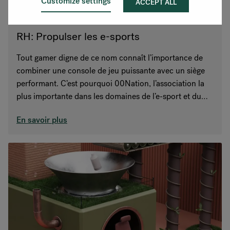
Customize settings
ACCEPT ALL
RH: Propulser les e-sports
Tout gamer digne de ce nom connaît l’importance de
combiner une console de jeu puissante avec un siège
performant. C’est pourquoi 00Nation, l’association la
plus importante dans les domaines de l’e-sport et du
gaming en Norvège a choisi les sièges RH pour son tout
En savoir plus
nouveau QG et centre d’entraînement ultra-moderne.