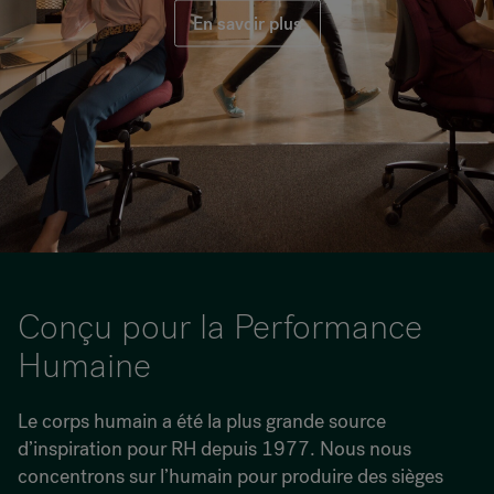
En savoir plus
RANKRIKE, DK=FRANKRIG, DE=FRANKREICH, FR=FRANCE, 
A propos de Flokk
Investisseur
Durabilité
Showrooms
Téléchargements
Conçu pour la Performance
Humaine
Flokk HUB
Le corps humain a été la plus grande source
d’inspiration pour RH depuis 1977. Nous nous
concentrons sur l’humain pour produire des sièges