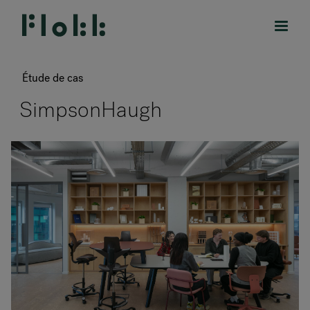
Étude de cas
SimpsonHaugh
PRODUITS
PROJETS
DESIGNERS
MARQUES
BLOG
BOUTIQUE