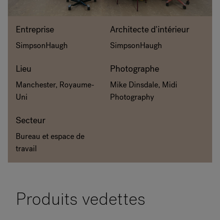
RANKRIKE, DK=FRANKRIG, DE=FRANKREICH, FR=FRANCE, 
Entreprise
Architecte d'intérieur
A propos de Flokk
SimpsonHaugh
SimpsonHaugh
Investisseur
Lieu
Photographe
Manchester, Royaume-
Mike Dinsdale, Midi
Durabilité
Uni
Photography
Showrooms
Secteur
Bureau et espace de
Téléchargements
travail
Flokk HUB
Produits vedettes