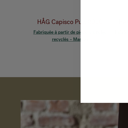
HÅG Capisco Puls 8010
HÅG
Fabriquée à partir de piquets à neige
Fabriq
recyclés – Marron