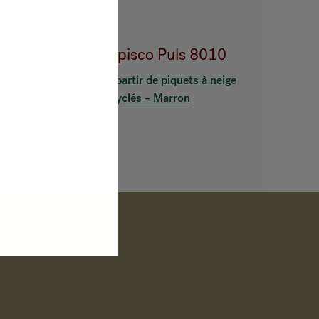
8001
HÅG Capisco Puls 8010
à neige
Fabriquée à partir de piquets à neige
recyclés – Marron