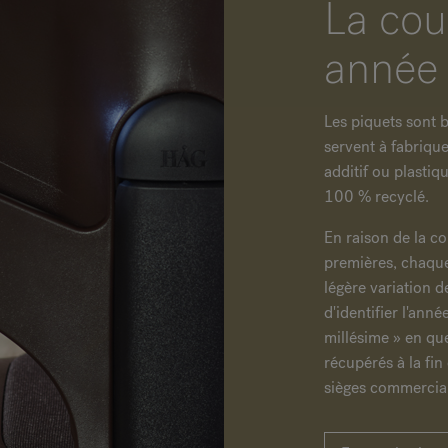
La cou
année
Les piquets sont b
servent à fabrique
additif ou plastiq
100 % recyclé.
En raison de la c
premières, chaque
légère variation d
d'identifier l'anné
millésime » en que
récupérés à la fin
sièges commercia