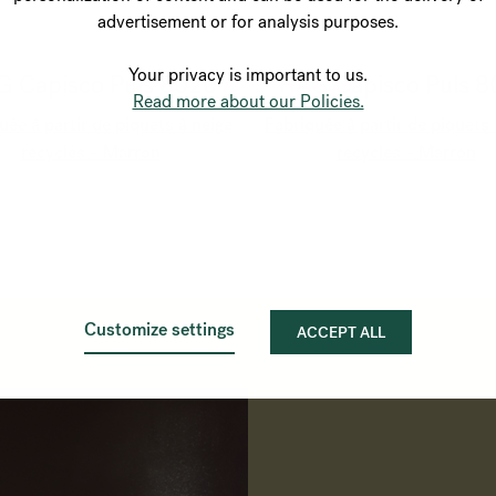
advertisement or for analysis purposes.
Your privacy is important to us.
 Capisco Puls 8020
HÅG Capisco Puls 
Read more about our Policies.
uée à partir de piquets à neige
Fabriquée à partir de piquets 
recyclés – Marron
recyclés – Marron
Customize settings
ACCEPT ALL