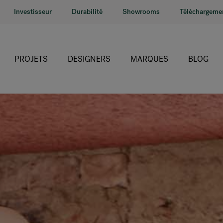
Investisseur
Durabilité
Showrooms
Téléchargeme
PROJETS
DESIGNERS
MARQUES
BLOG
HÅG
RH
Giroflex
Profim
Offecct
Connection
9to5 Seating