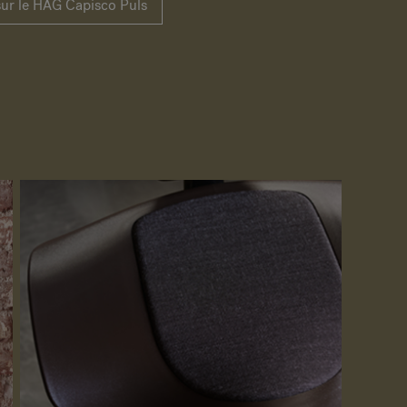
sur le HÅG Capisco Puls