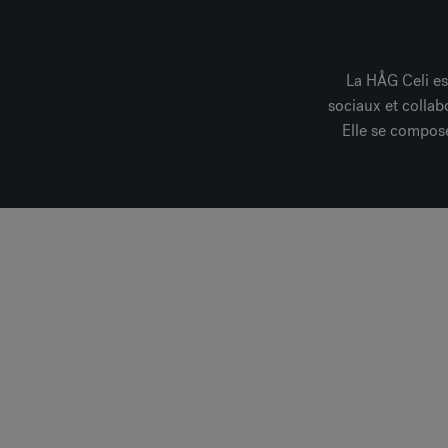
La HÅG Celi es
sociaux et collabo
Elle se compos