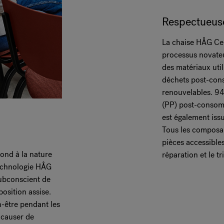
Respectueuse
La chaise HÅG Celi
processus novate
des matériaux uti
déchets post-con
renouvelables. 94
(PP) post-consomm
est également iss
Tous les composa
pièces accessibles
nd à la nature
réparation et le tr
technologie HÅG
ubconscient de
osition assise.
n-être pendant les
 causer de