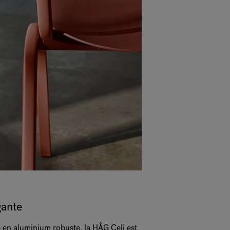
gante
 en aluminium robuste, la HÅG Celi est