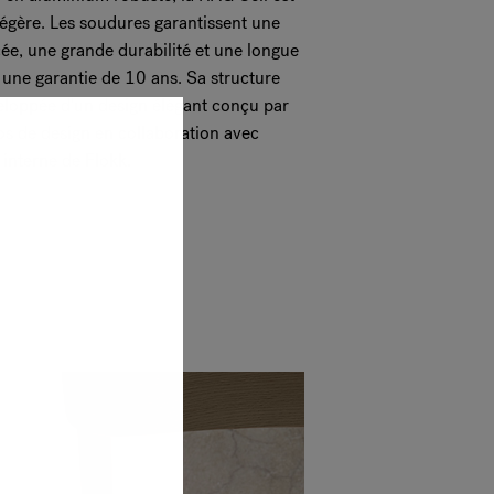
t légère. Les soudures garantissent une
cée, une grande durabilité et une longue
 une garantie de 10 ans. Sa structure
veloppée d'un design élégant conçu par
ios de design en collaboration avec
 interne de Flokk.