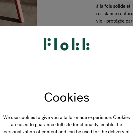
à la fois solide e
résistance renfor
vie - protégée par
résistante est en
trois grands stud
l'équipe de design
t à transporter
s peuvent être
es parfaitement
a chaise à une
Cookies
emande.
We use cookies to give you a tailor-made experience. Cookies
are used to guarantee full site functionality, enable the
personalization of content and can be used for the delivery of