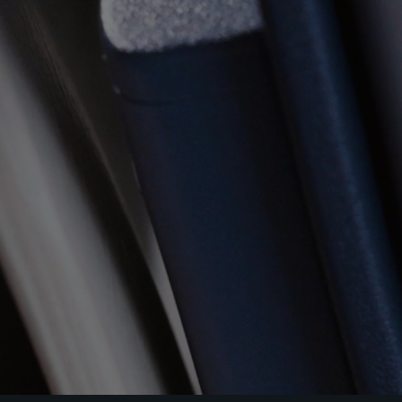
VIA Seating
Stylex
Spec