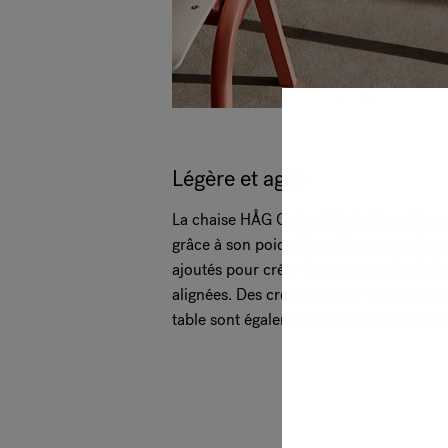
Légère et agile
La chaise HÅG Celi est facile à empiler e
grâce à son poids léger. Des connecteur
ajoutés pour créer des rangées de chais
alignées. Des crochets pour suspendre l
table sont également disponibles sur d