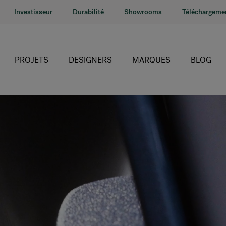
Investisseur
Durabilité
Showrooms
Téléchargeme
PROJETS
DESIGNERS
MARQUES
BLOG
HÅG
RH
Giroflex
Profim
Offecct
Connection
9to5 Seating