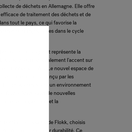
ollecte de déchets en Allemagne. Elle offre
efficace de traitement des déchets et de
ans tout le pays, ce qui favorise la
remières si importantes dans le cycle
 est situé à Cologne et représente la
la société, qui met également l'accent sur
ons environnementales. Le nouvel espace de
tres carrés et a été conçu par les
. Il offre aux employés un environnement
ntribue à développer de nouvelles
forcer la coopération et la
in nombre de designs de Flokk, choisis
ain ainsi que pour leur durabilité. Ce