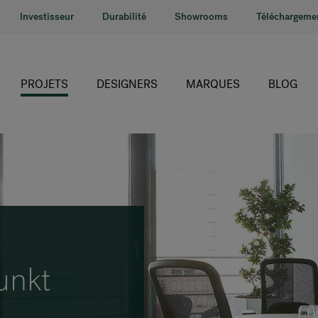
Investisseur
Durabilité
Showrooms
Téléchargeme
PROJETS
DESIGNERS
MARQUES
BLOG
HÅG
RH
Giroflex
Profim
Offecct
unkt
Connection
9to5 Seating