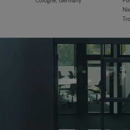
Cologne, Germany
Pü
Ni
Tr