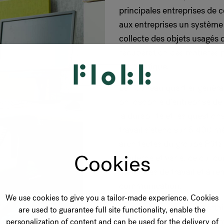
principales entreprises de c
aux entreprises un système 
collecte des objets usagés d
récupération des matières p
économique.
Le nouveau quartier général
philosophie d'entreprise de 
la durabilité et les questi
travail s'étend sur 5 400 mè
architectes du groupe Pütz
Cookies
moderne et varié, ce qui co
méthodes de travail et à ren
communication.
We use cookies to give you a tailor-made experience. Cookies
Le projet présente un certa
are used to guarantee full site functionality, enable the
pour leur grand facteur hum
personalization of content and can be used for the delivery of