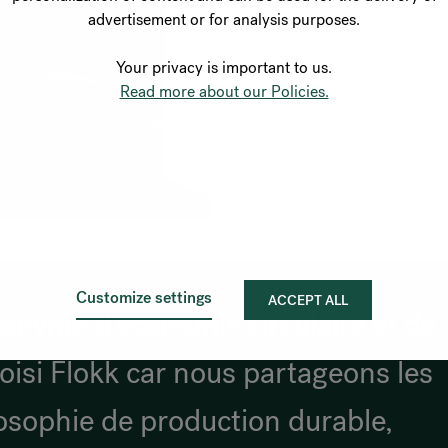
advertisement or for analysis purposes.
facteur est essentiel pour
projet.
Your privacy is important to us.
Read more about our Policies.
Customize settings
ACCEPT ALL
onyme d'économie circulaire et de
oisi Flokk car nous partageons les
osophie de production durable,