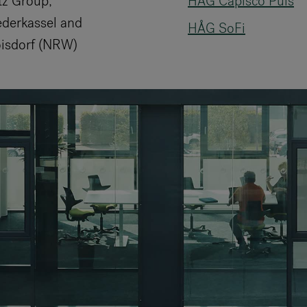
tz Group,
HÅG Capisco Puls
ederkassel and
HÅG SoFi
oisdorf (NRW)