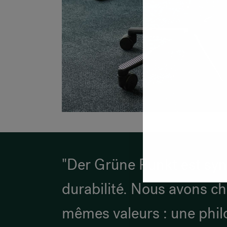
"Der Grüne Punkt est syn
durabilité. Nous avons ch
mêmes valeurs : une phil