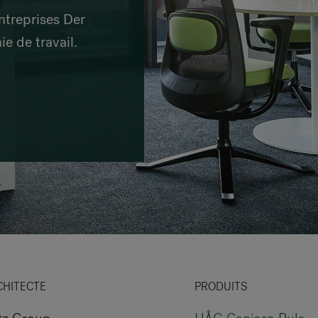
VIA Seating
ntreprises Der
Stylex
e de travail.
Spec
CHITECTE
PRODUITS