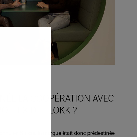
NÉE LA COOPÉRATION AVEC
OFLEX DE FLOKK ?
 connu en Suisse, la marque était donc prédestinée