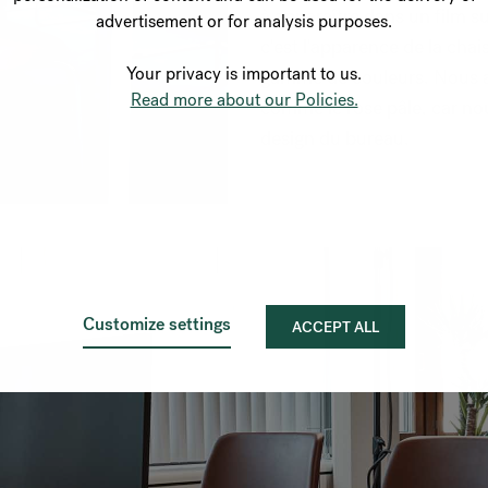
à apparaître dans un film s
advertisement or for analysis purposes.
c'est l'apparence de la cha
Your privacy is important to us.
gamme de couleurs. Nous av
Read more about our Policies.
comme le rose pâle, car nou
design du bureau.
Customize settings
ACCEPT ALL