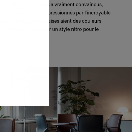
uisse. Mais ce qui nous a vraiment convaincus,
ise. Nous avons été impressionnés par l'incroyable
ons aimé que les chaises aient des couleurs
s voulions développer un style rétro pour le