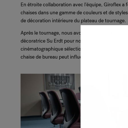
En étroite collaboration avec l'équipe, Giroflex a 
chaises dans une gamme de couleurs et de styles
de décoration intérieure du plateau de tournage.
Après le tournage, nous avons parlé avec la direct
décoratrice Su Erdt pour nous raconter comment 
cinématographique sélectionne ses collaborateu
chaise de bureau peut influencer un tournage.