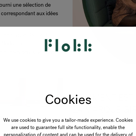
fourni une sélection de
 correspondant aux idées
rice Sabine Boss et la
l'industrie
rs et comment une simple
Cookies
COMMENT EST 
LA MARQUE GIR
We use cookies to give you a tailor-made experience. Cookies
are used to guarantee full site functionality, enable the
Su Erdt : Giroflex est bien
personalization of content and can be used for the delivery of