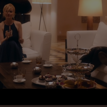
VIA Seating
Stylex
Spec