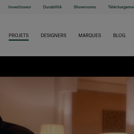
Investisseur
Durabilité
Showrooms
Téléchargeme
PROJETS
DESIGNERS
MARQUES
BLOG
HÅG
RH
Giroflex
Profim
Offecct
Connection
9to5 Seating