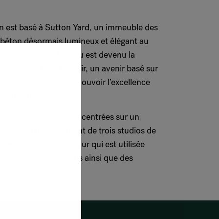
n est basé à Sutton Yard, un immeuble des
béton désormais lumineux et élégant au
Clerkenwell. Le bureau est devenu la
co + Whiles pour l’avenir, un avenir basé sur
ité et le souhait de promouvoir l’excellence
il inspirante.
 trois ailes distinctes centrées sur un
a facilité l’arrangement de trois studios de
lique » flexible au cœur qui est utilisée
s et des présentations ainsi que des