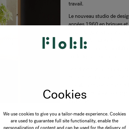
travail.
Le nouveau studio de desig
années 1960 en briques et 
cœur du quartier vivant de 
vitrine de la vision de Jesti
la collaboration, la flexibil
en design et une vie au trava
Les plans existants montrent
espace central ouvert. Ceci 
travail, avec une « place pub
Cookies
pour des réunions, des repa
événements.
We use cookies to give you a tailor-made experience. Cookies
are used to guarantee full site functionality, enable the
personalization of content and can be used for the delivery of