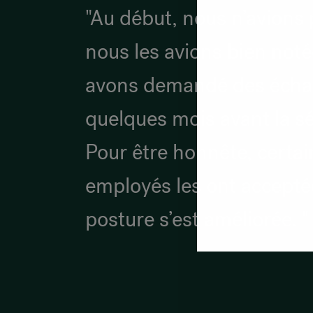
"Au début, nous n’avions 
nous les avions bien noté
avons demandé des échant
quelques mois avant la s
Pour être honnête, certai
employés les ont accept
posture s’est améliorée. "