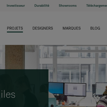
Investisseur
Durabilité
Showrooms
Téléchargeme
PROJETS
DESIGNERS
MARQUES
BLOG
HÅG
RH
Giroflex
Profim
Offecct
iles
Connection
9to5 Seating