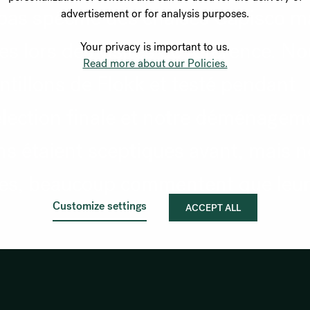
pas spécifié des chaises Capisco m
advertisement or for analysis purposes.
es lors des visites de référence. N
Your privacy is important to us.
Read more about our Policies.
illons de Flokk et testé pendant
élection finale et notre déménagem
ns étaient sceptiques avant, mais 
ées, beaucoup commentent que leu
Customize settings
ACCEPT ALL