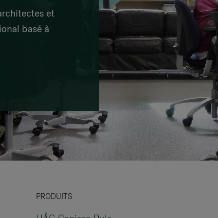
VIA Seating
architectes et
Stylex
ional basé à
Spec
PRODUITS