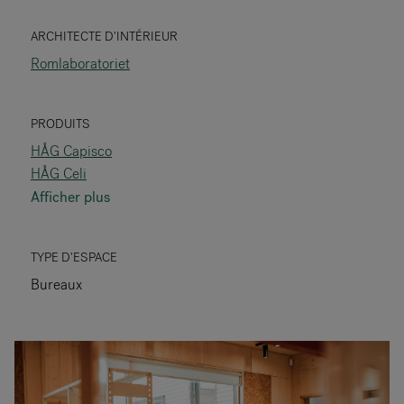
RANKRIKE, DK=FRANKRIG, DE=FRANKREICH, FR=FRANCE, 
ARCHITECTE D'INTÉRIEUR
Romlaboratoriet
A propos de Flokk
Investisseur
PRODUITS
HÅG Capisco
Durabilité
HÅG Celi
Afficher plus
Showrooms
Téléchargements
TYPE D'ESPACE
Bureaux
Flokk HUB