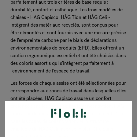
parfaitement aux trois critères de base requis :
durabilité, confort et esthétique. Les trois modèles de
chaises - HAG Capisco, HÅG Tion et HÅG Celi -
intègrent des matériaux recyclés, sont conçus pour
être démontés et sont fournis avec une mesure précise
de l'empreinte carbone par le biais de déclarations
environnementales de produits (EPD). Elles offrent un
soutien ergonomique essentiel et ont été choisies dans
des coloris assortis qui s'intègrent parfaitement à
l'environnement de l'espace de travail.
Les forces de chaque assise ont été sélectionnées pour
correspondre aux zones de travail dans lesquelles elles
ont été placées. HAG Capisco assure un confort
prolongé dans les zones de haute concentration, HÅG
Tion apporte un soutien avec un encombrement réduit
dans les zones de collaboration, et la structure
empilable du HÅG Celi favorise le bien-être dans
l'espace flexible plus décontracté.