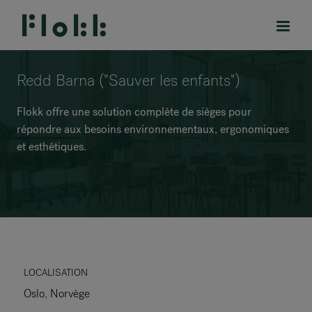
Redd Barna ("Sauver les enfants")
Flokk offre une solution complète de sièges pour
répondre aux besoins environnementaux, ergonomiques
PRODUITS
et esthétiques.
PROJETS
DESIGNERS
MARQUES
BLOG
LOCALISATION
Oslo, Norvège
BOUTIQUE