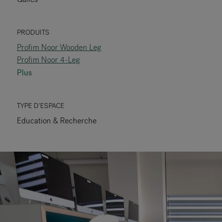
RANKRIKE, DK=FRANKRIG, DE=FRANKREICH, FR=FRANCE, 
PRODUITS
A propos de Flokk
Profim Noor Wooden Leg
Profim Noor 4-Leg
Investisseur
Plus
Durabilité
TYPE D'ESPACE
Showrooms
Education & Recherche
Téléchargements
Flokk HUB