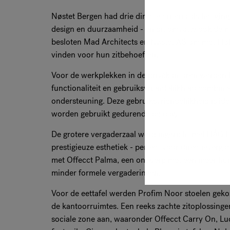
Nøstet Bergen had drie directe criteria als het ging
design en duurzaamheid - en dit omvatte ook de m
besloten Mad Architects en Nøstet AS om met Flo
vinden voor hun zitbehoeften.
Voor de werkplekken in de privékantoren werden 
functionaliteit en gebruiksvriendelijkheid combin
ondersteuning. Deze gebruiksvriendelijkheid is i
worden gebruikt gedurende de dag.
De grotere vergaderzaal werd ingericht met HÅG E
prestigieuze esthetiek - perfect voor directieverg
met Offecct Palma, een ontwerp met een meer huise
minder formele vergaderingen.
Voor de eettafel werden Profim Noor stoelen gekoz
de kantoorruimtes. Een reeks zachte zitoplossing
sociale zone aan, waaronder Offecct Carry On, Luc