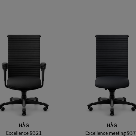
HÅG
HÅG
Excellence 9321
Excellence meeting 93