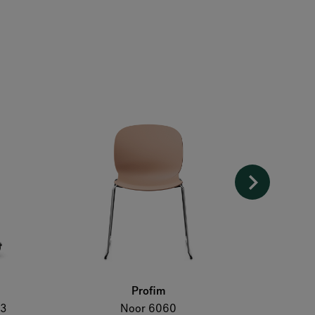
Profim
73
Noor 6060
Carr