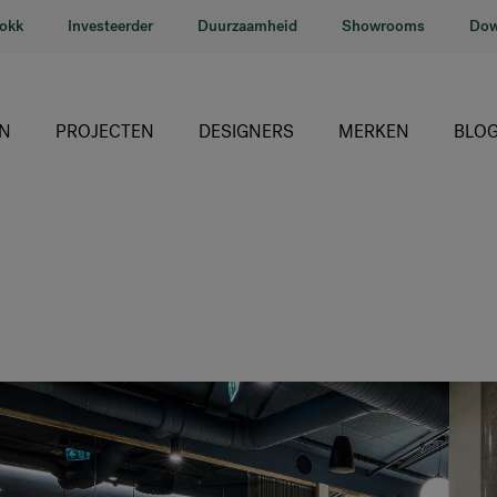
lokk
Investeerder
Duurzaamheid
Showrooms
Dow
N
PROJECTEN
DESIGNERS
MERKEN
BLO
HÅG
RH
Giroflex
Profim
Offecct
Connection
9to5 Seating