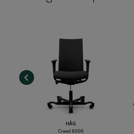
HÅG
 235
Creed 6006