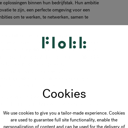
re oplossingen binnen hun bedrijfstak. Hun ambitie
vatie te zijn, een perfecte omgeving voor een
ambities om te werken, te netwerken, samen te
 verschillende groottes, ontworpen voor 1 tot 3
attegrond, naast twee vergaderzalen. Een centrale
ks gemeenschappelijke ruimten die de kern van de
t de privékantoren. Ze bieden een natuurlijke plek
nch, voor informele gesprekken,
ar minder focus voor nodig is. De
nschappelijke ruimten zijn voorzien van grote
 het centrum van het gebouw toe te laten.
Cookies
as van groot belang, zodat ze gemakkelijk
 en de bedrijfsoverschrijdende communicatie die de
e kantoren delen ook een keuken, een printerruimte
We use cookies to give you a tailor-made experience. Cookies
ar geïmproviseerde en ongeplande vergaderingen
are used to guarantee full site functionality, enable the
ing te bevorderen.
personalization of content and can be used for the delivery of