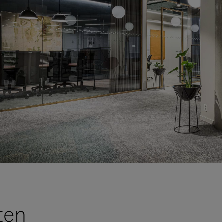
VIA Seating
Stylex
Spec
ten