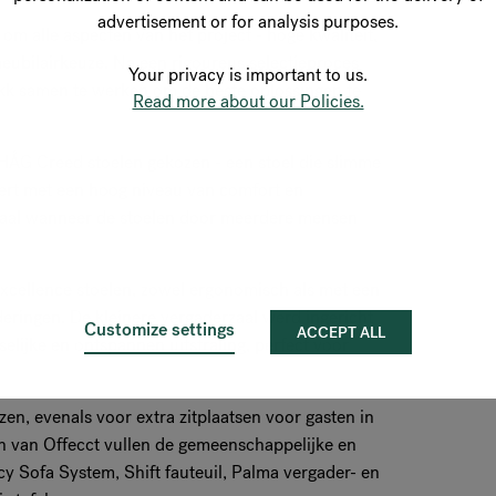
advertisement or for analysis purposes.
 om alle aspecten van het project - hoge kwaliteit,
eubilairkeuze. Na een rigoureus selectieproces
Your privacy is important to us.
kk samen te werken om de beste oplossingen te
Read more about our Policies.
HÅG Creed stoelen gekozen - een stoel die slimme
eert met een hoog niveau van comfort en
deaal wanneer de stoelen door meerdere mensen
xcellence stoelen, zowel ergonomisch als met een
aderingen. De kleinere vergaderzaal werd ingericht
Customize settings
ACCEPT ALL
lijke en ontspannen uitstraling, perfect voor
en, evenals voor extra zitplaatsen voor gasten in
en van Offecct vullen de gemeenschappelijke en
y Sofa System, Shift fauteuil, Palma vergader- en