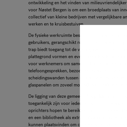
ontwikkeling en het vinden van milieuvriendelijke
voor Nøstet Bergen is om een broedplaats van inno
collectief van kleine bedrijven met vergelijkbare 
werken en te kruisbestuiven.
De fysieke werkruimte bestaat uit 14 kantoren van
gebruikers, gerangschikt rond de omtrek van de pl
trap biedt toegang tot de verdieping, met een ree
plattegrond vormen en even toegankelijk zijn vanui
voor werknemers om samen te komen tijdens de lu
telefoongesprekken, bezoekers en andere taken wa
scheidingswanden tussen de kantoren en de gemee
glaspanelen om zoveel mogelijk natuurlijk licht in
De ligging van deze gemeenschappelijke ruimten w
toegankelijk zijn voor iedereen om het netwerken
oprichters hopen te bereiken, aan te moedigen. D
en een bibliotheek als extra 'collision areas' wa
kunnen plaatsvinden om creativiteit en samenwerk