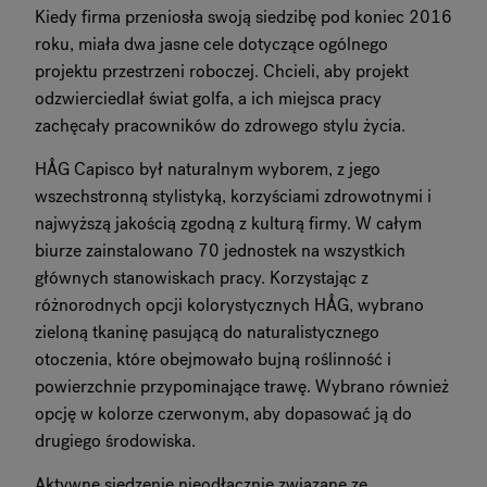
Kiedy firma przeniosła swoją siedzibę pod koniec 2016
roku, miała dwa jasne cele dotyczące ogólnego
projektu przestrzeni roboczej. Chcieli, aby projekt
odzwierciedlał świat golfa, a ich miejsca pracy
zachęcały pracowników do zdrowego stylu życia.
HÅG Capisco był naturalnym wyborem, z jego
wszechstronną stylistyką, korzyściami zdrowotnymi i
najwyższą jakością zgodną z kulturą firmy. W całym
biurze zainstalowano 70 jednostek na wszystkich
głównych stanowiskach pracy. Korzystając z
różnorodnych opcji kolorystycznych HÅG, wybrano
zieloną tkaninę pasującą do naturalistycznego
otoczenia, które obejmowało bujną roślinność i
powierzchnie przypominające trawę. Wybrano również
opcję w kolorze czerwonym, aby dopasować ją do
drugiego środowiska.
Aktywne siedzenie nieodłącznie związane ze