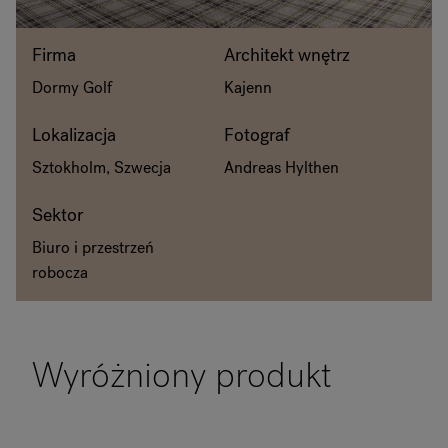
O Flokk
Firma
Architekt wnętrz
Dormy Golf
Kajenn
Inwestor
Lokalizacja
Fotograf
Zrównoważony rozwój
Sztokholm, Szwecja
Andreas Hylthen
Nasze showroomy
Sektor
Do pobrania
Biuro i przestrzeń
robocza
Wyróżniony produkt