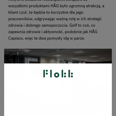
wszystkimi produktami HÅG było ogromną atrakcją, a
klient czuł, że będzie to korzystne dla jego
pracowników, odgrywając ważną rolę w ich strategii
zdrowia i dobrego samopoczucia. Golf to coś, co
zapewnia zdrowie i aktywność, podobnie jak HÅG
Capisco, więc te dwa pomysły idą w parze.