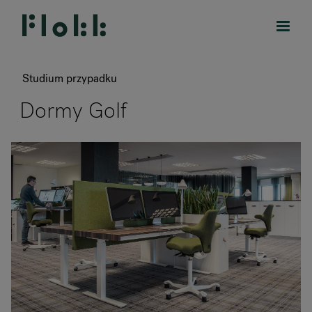
Studium przypadku
Dormy Golf
PRODUKTY
DESIGNERS
MARKI
BLOG
SKLEP
RANKRIKE, DK=FRANKRIG, DE=FRANKREICH, FR=FRANCE, 