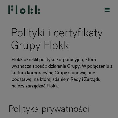
Polityki i certyfikaty
Grupy Flokk
PRODUKTY
Flokk określił politykę korporacyjną, która
DESIGNERS
wyznacza sposób działania Grupy. W połączeniu z
kulturą korporacyjną Grupy stanowią one
MARKI
podstawę, na której zdaniem Rady i Zarządu
należy zarządzać Flokk.
BLOG
SKLEP
Polityka prywatności
RANKRIKE, DK=FRANKRIG, DE=FRANKREICH, FR=FRANCE, 