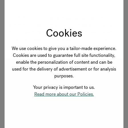
Zasady
Flokk dąży do utrzymania wysokich standardów
etycznych w swoich praktykach biznesowych. Grupa
Cookies
praktykuje zarządzanie oparte na swoich wartościach i
opracowała zasady, które są jasno zakomunikowane
wszystkim pracownikom.
We use cookies to give you a tailor-made experience.
Cookies are used to guarantee full site functionality,
enable the personalization of content and can be
Flokk - kodeks postępowania dla pracowników
used for the delivery of advertisement or for analysis
purposes.
Flokk - code of conduct for business partners
Your privacy is important to us.
Read more about our Policies.
Polityka bezpieczeństwa informacji i ochrony
prywatności
Polityka jakości