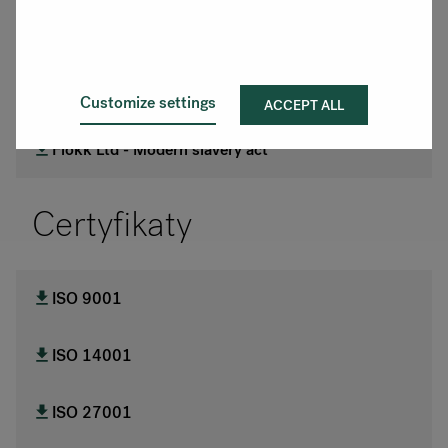
Polityka HSE
Polityka środowiskowa
Customize settings
ACCEPT ALL
Flokk Ltd - Modern slavery act
Certyfikaty
ISO 9001
ISO 14001
ISO 27001