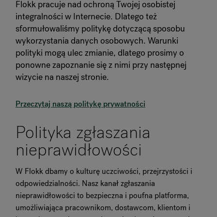
Flokk pracuje nad ochroną Twojej osobistej
integralności w Internecie. Dlatego też
O Flokk
sformułowaliśmy politykę dotyczącą sposobu
wykorzystania danych osobowych. Warunki
Inwestor
polityki mogą ulec zmianie, dlatego prosimy o
ponowne zapoznanie się z nimi przy następnej
Zrównoważony rozwój
wizycie na naszej stronie.
Nasze showroomy
Przeczytaj naszą politykę prywatności
Do pobrania
Polityka zgłaszania
nieprawidłowości
W Flokk dbamy o kulturę uczciwości, przejrzystości i
odpowiedzialności. Nasz kanał zgłaszania
nieprawidłowości to bezpieczna i poufna platforma,
umożliwiająca pracownikom, dostawcom, klientom i