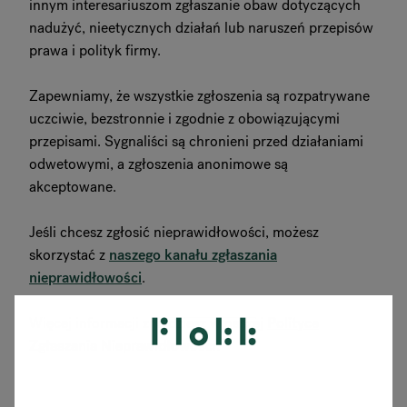
innym interesariuszom zgłaszanie obaw dotyczących
nadużyć, nieetycznych działań lub naruszeń przepisów
prawa i polityk firmy.
Zapewniamy, że wszystkie zgłoszenia są rozpatrywane
uczciwie, bezstronnie i zgodnie z obowiązującymi
przepisami. Sygnaliści są chronieni przed działaniami
odwetowymi, a zgłoszenia anonimowe są
akceptowane.
Jeśli chcesz zgłosić nieprawidłowości, możesz
skorzystać z
naszego kanału zgłaszania
nieprawidłowości
.
Więcej informacji znajdziesz w naszej
Polityce
Zgłaszania Nieprawidłowości.