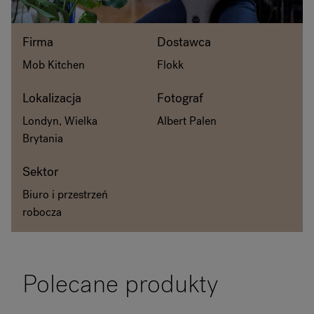
O Flokk
Firma
Dostawca
Inwestor
Mob Kitchen
Flokk
Zrównoważony rozwój
Lokalizacja
Fotograf
Londyn, Wielka
Albert Palen
Nasze showroomy
Brytania
Do pobrania
Sektor
Biuro i przestrzeń
robocza
Polecane produkty