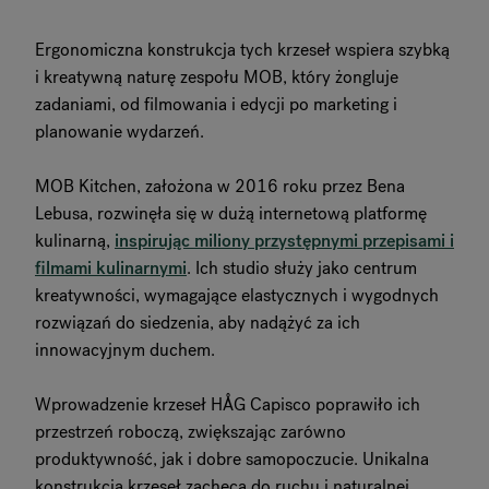
Ergonomiczna konstrukcja tych krzeseł wspiera szybką
i kreatywną naturę zespołu MOB, który żongluje
zadaniami, od filmowania i edycji po marketing i
planowanie wydarzeń.
MOB Kitchen, założona w 2016 roku przez Bena
Lebusa, rozwinęła się w dużą internetową platformę
kulinarną,
inspirując miliony przystępnymi przepisami i
filmami kulinarnymi
. Ich studio służy jako centrum
kreatywności, wymagające elastycznych i wygodnych
rozwiązań do siedzenia, aby nadążyć za ich
innowacyjnym duchem.
Wprowadzenie krzeseł HÅG Capisco poprawiło ich
przestrzeń roboczą, zwiększając zarówno
produktywność, jak i dobre samopoczucie. Unikalna
konstrukcja krzeseł zachęca do ruchu i naturalnej