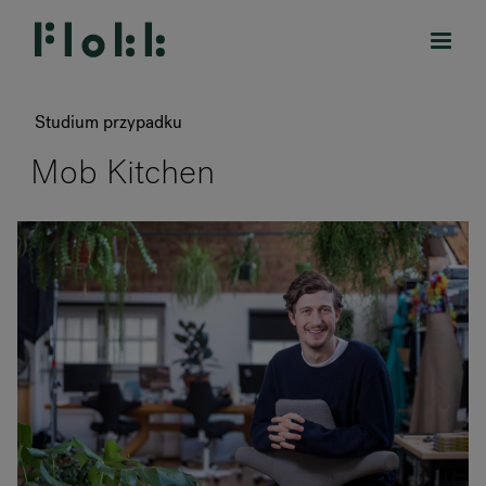
Studium przypadku
Mob Kitchen
PRODUKTY
DESIGNERS
MARKI
BLOG
SKLEP
RANKRIKE, DK=FRANKRIG, DE=FRANKREICH, FR=FRANCE, 