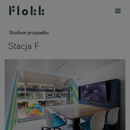
Studium przypadku
Stacja F
PRODUKTY
DESIGNERS
MARKI
BLOG
SKLEP
RANKRIKE, DK=FRANKRIG, DE=FRANKREICH, FR=FRANCE, 