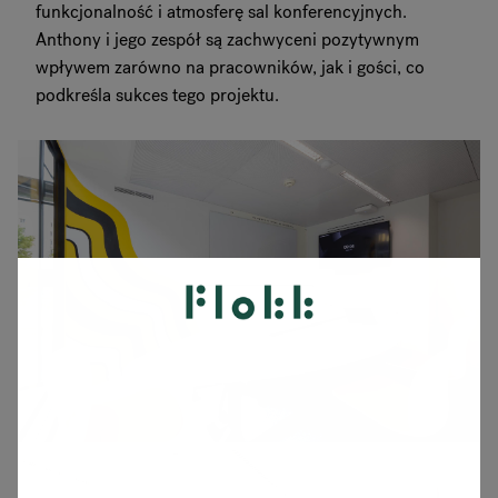
funkcjonalność i atmosferę sal konferencyjnych.
Anthony i jego zespół są zachwyceni pozytywnym
wpływem zarówno na pracowników, jak i gości, co
podkreśla sukces tego projektu.