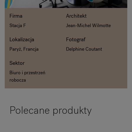
O Flokk
Firma
Architekt
Stacja F
Jean-Michel Wilmotte
Inwestor
Lokalizacja
Fotograf
Zrównoważony rozwój
Paryż, Francja
Delphine Coutant
Nasze showroomy
Sektor
Do pobrania
Biuro i przestrzeń
robocza
Polecane produkty