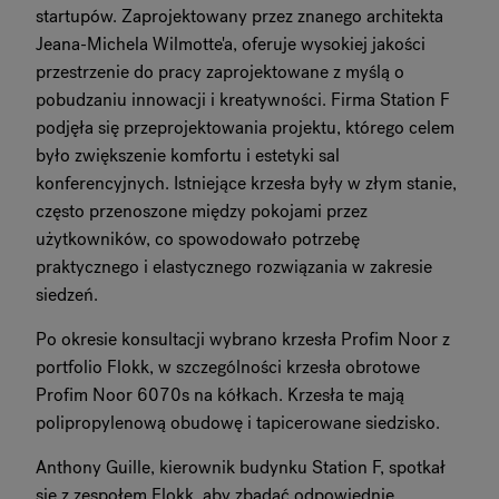
startupów. Zaprojektowany przez znanego architekta
Jeana-Michela Wilmotte'a, oferuje wysokiej jakości
przestrzenie do pracy zaprojektowane z myślą o
pobudzaniu innowacji i kreatywności. Firma Station F
podjęła się przeprojektowania projektu, którego celem
było zwiększenie komfortu i estetyki sal
konferencyjnych. Istniejące krzesła były w złym stanie,
często przenoszone między pokojami przez
użytkowników, co spowodowało potrzebę
praktycznego i elastycznego rozwiązania w zakresie
siedzeń.
Po okresie konsultacji wybrano krzesła Profim Noor z
portfolio Flokk, w szczególności krzesła obrotowe
Profim Noor 6070s na kółkach. Krzesła te mają
polipropylenową obudowę i tapicerowane siedzisko.
Anthony Guille, kierownik budynku Station F, spotkał
się z zespołem Flokk, aby zbadać odpowiednie