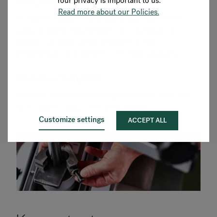
Your privacy is important to us.
ORYGINALNE CZĘŚCI ZAMIENNE
Read more about our Policies.
W naszym magazynie posiadamy duży asortyment
części środków. Naprawiamy nie tylko aktualne
modele, ale także starsze krzesła Giro-flex,
przywracając im za pomoc jużch części wymiany.
KRZESŁA ZASTĘPCZE
Na życzenie zapewnimy zastępcze krzesła, z których
korzy-stać do czasu trwania warsztatów.
Customize settings
ACCEPT ALL