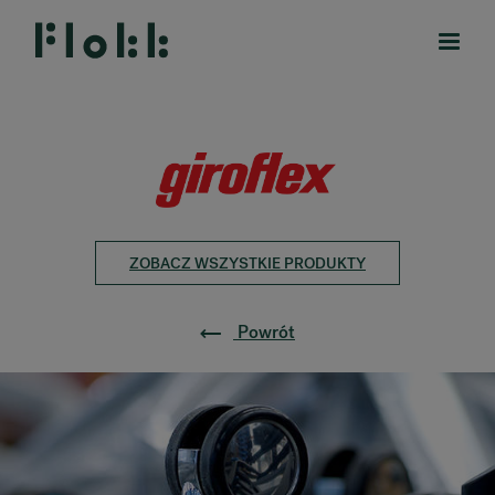
PRODUKTY
ZOBACZ WSZYSTKIE PRODUKTY
DESIGNERS
MARKI
Powrót
BLOG
SKLEP
RANKRIKE, DK=FRANKRIG, DE=FRANKREICH, FR=FRANCE, 