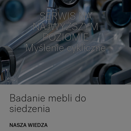
SERWIS NA
O Flokk
NAJWYŻSZYM
Inwestor
POZIOMIE
Zrównoważony rozwój
Myślenie cykliczne
Nasze showroomy
Do pobrania
Badanie mebli do
siedzenia
NASZA WIEDZA