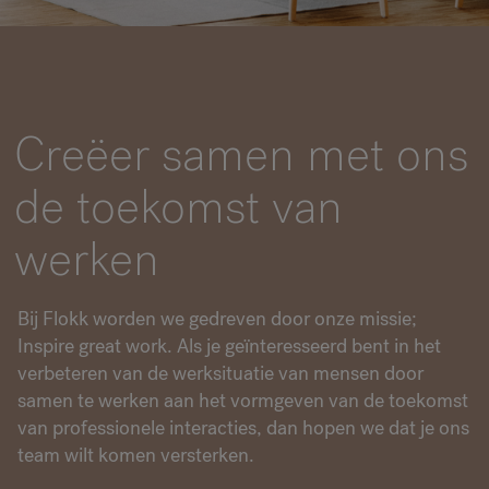
RANKRIKE, DK=FRANKRIG, DE=FRANKREICH, FR=FRANCE, 
Over Flokk
Creëer samen met ons
Investeerder
de toekomst van
Duurzaamheid
werken
Showrooms
Downloads
Bij Flokk worden we gedreven door onze missie;
Inspire great work. Als je geïnteresseerd bent in het
verbeteren van de werksituatie van mensen door
samen te werken aan het vormgeven van de toekomst
van professionele interacties, dan hopen we dat je ons
team wilt komen versterken.