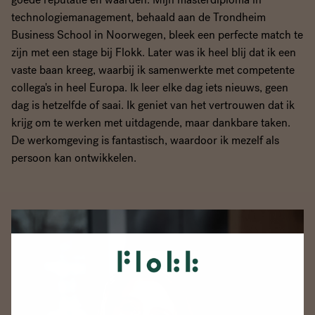
technologiemanagement, behaald aan de Trondheim
Business School in Noorwegen, bleek een perfecte match te
zijn met een stage bij Flokk. Later was ik heel blij dat ik een
vaste baan kreeg, waarbij ik samenwerkte met competente
collega's in heel Europa. Ik leer elke dag iets nieuws, geen
dag is hetzelfde of saai. Ik geniet van het vertrouwen dat ik
krijg om te werken met uitdagende, maar dankbare taken.
De werkomgeving is fantastisch, waardoor ik mezelf als
persoon kan ontwikkelen.