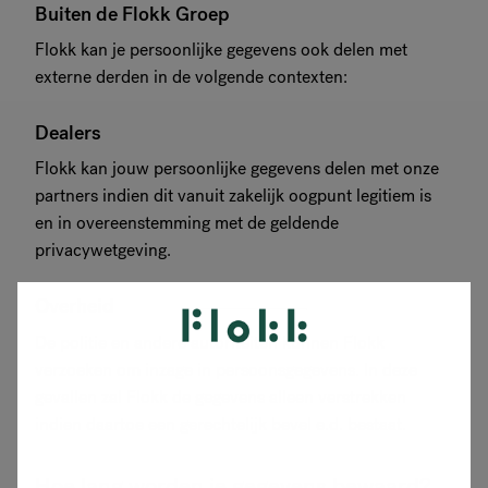
Buiten de Flokk Groep
Flokk kan je persoonlijke gegevens ook delen met
externe derden in de volgende contexten:
Dealers
Flokk kan jouw persoonlijke gegevens delen met onze
partners indien dit vanuit zakelijk oogpunt legitiem is
en in overeenstemming met de geldende
privacywetgeving.
Overheid
De politie en andere autoriteiten kunnen Flokk
verzoeken om inzage in persoonsgegevens. In deze
gevallen zal Flokk de gegevens alleen verstrekken
indien daartoe een gerechtelijk bevel e.d. bestaat.
Hoe lang worden je gegevens bewaard?