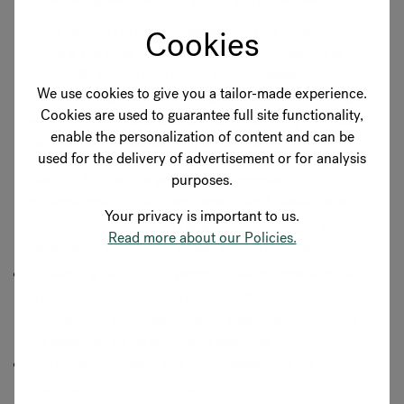
Flokk bewaart je persoonsgegevens niet langer dan
Cookies
nodig is om onze contractuele verplichtingen na te
komen. Bij verwerking van je persoonsgegevens op
We use cookies to give you a tailor-made experience.
andere rechtsgronden, zoals gerechtvaardigd belang,
Cookies are used to guarantee full site functionality,
worden gegevens bewaard zolang als nodig is om aan
enable the personalization of content and can be
het doel van de verwerking te voldoen.
used for the delivery of advertisement or for analysis
Daarom kunnen uw persoonlijke gegevens
purposes.
onderworpen zijn aan een verschillend bewaarbeleid,
Your privacy is important to us.
afhankelijk van het soort gegevens en het doel van het
Read more about our Policies.
verzamelen ervan. Hier volgen enkele voorbeelden:
Bij werving zal Flokk je persoonlijke informatie zoals
CV, sollicitatie en andere documenten verwijderen
wanneer het wervingsproces is afgesloten, maximaal
18 maanden na de sollicitatie deadline.
Een ander voorbeeld zijn contactgegevens die worden
opgeslagen voor marketingdoeleinden, waaronder