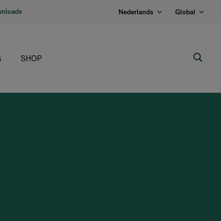
nloads
Nederlands
Global
G
SHOP