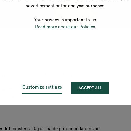
advertisement or for analysis purposes.
Your privacy is important to us.
Read more about our Policies.
en BMA-stoelen tegen: Materiaal- en
um van de stoel. De garantie dekt alle
Customize settings
ACCEPT ALL
portkosten zijn niet gedekt. Normale slijtage
 op voorwaarde dat de stoel en stof/leer normaal
en tot minstens 10 jaar na de productiedatum van