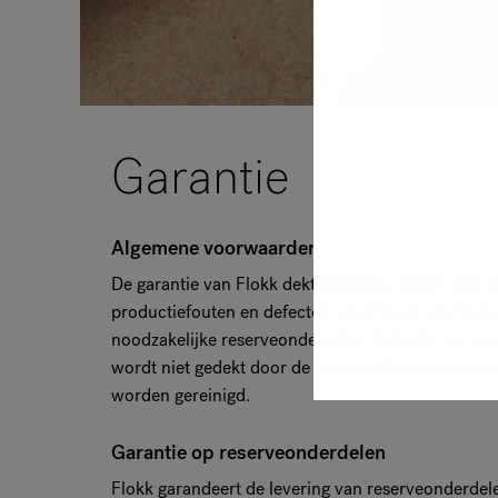
Garantie
Algemene voorwaarden
De garantie van Flokk dekt alle HÅG-, RBM-, RH- 
productiefouten en defecten vanaf de productiedat
noodzakelijke reserveonderdelen. Arbeids- en trans
wordt niet gedekt door de garantie. De garantie is
worden gereinigd.
Garantie op reserveonderdelen
Flokk garandeert de levering van reserveonderdel