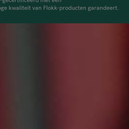
-gecertificeerd met een
VIA Seating
e kwaliteit van Flokk-producten garandeert.
Stylex
Spec