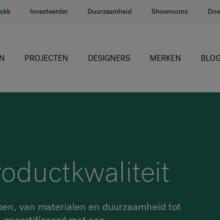
lokk
Investeerder
Duurzaamheid
Showrooms
Dow
N
PROJECTEN
DESIGNERS
MERKEN
BLO
HÅG
RH
Giroflex
oductkwaliteit
Profim
Offecct
Connection
doen, van materialen en duurzaamheid tot
9to5 Seating