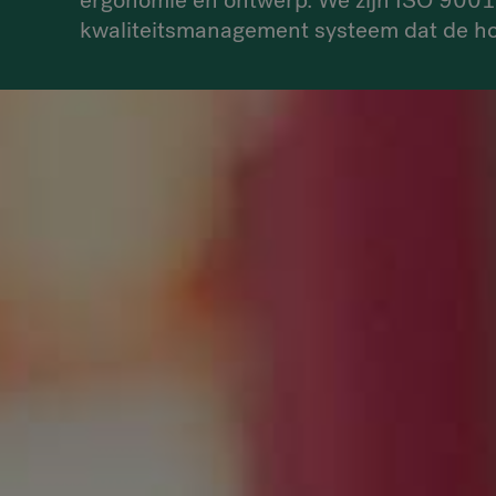
ergonomie en ontwerp. We zijn ISO 9001
kwaliteitsmanagement systeem dat de hog