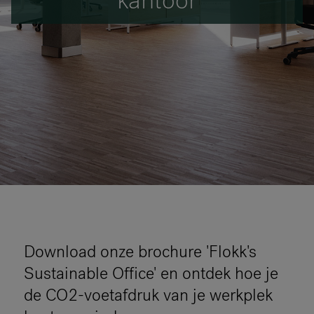
RANKRIKE, DK=FRANKRIG, DE=FRANKREICH, FR=FRANCE, 
Over Flokk
Investeerder
Duurzaamheid
Showrooms
Downloads
Download onze brochure 'Flokk's
Sustainable Office' en ontdek hoe je
de CO2-voetafdruk van je werkplek