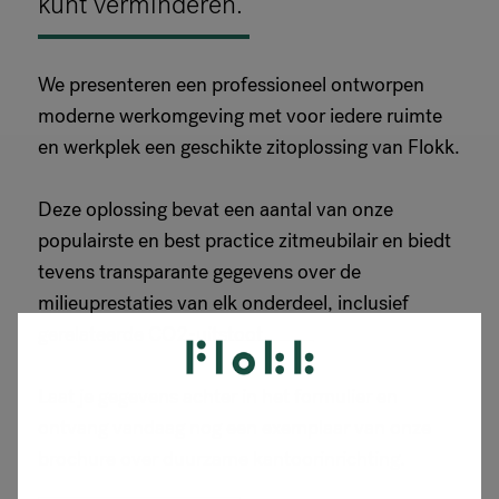
kunt verminderen.
We presenteren een professioneel ontworpen
moderne werkomgeving met voor iedere ruimte
en werkplek een geschikte zitoplossing van Flokk.
Deze oplossing bevat een aantal van onze
populairste en best practice zitmeubilair en biedt
tevens transparante gegevens over de
milieuprestaties van elk onderdeel, inclusief
gerelateerde CO2-uitstoot.
Laat je gegevens achter in het formulier en
ontvang vandaag nog een exemplaar van onze
brochure over duurzame kantoorinrichting.