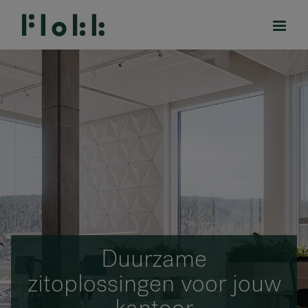
PRODUCTEN
PROJECTEN
DESIGNERS
MERKEN
Duurzame
BLOG
zitoplossingen voor jouw
SHOP
kantoor