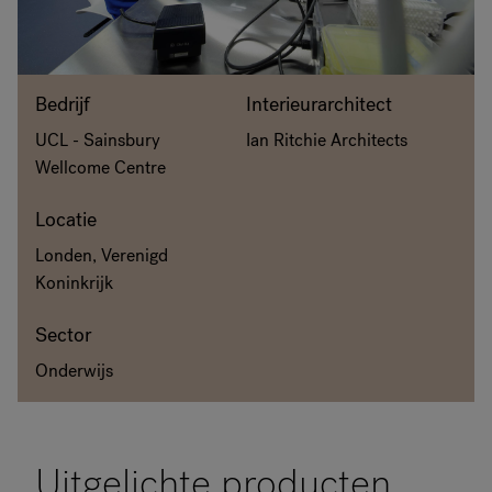
RANKRIKE, DK=FRANKRIG, DE=FRANKREICH, FR=FRANCE, 
Over Flokk
Bedrijf
Interieurarchitect
UCL - Sainsbury
Ian Ritchie Architects
Investeerder
Wellcome Centre
Duurzaamheid
Locatie
Londen, Verenigd
Showrooms
Koninkrijk
Downloads
Sector
Onderwijs
Uitgelichte producten