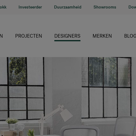
lokk
Investeerder
Duurzaamheid
Showrooms
Dow
N
PROJECTEN
DESIGNERS
MERKEN
BLO
HÅG
RH
Giroflex
Profim
Offecct
Connection
9to5 Seating