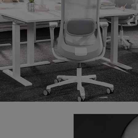
VIA Seating
Stylex
Spec