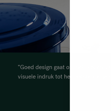
“Goed design gaat om het bieden va
visuele indruk tot het laatste kleine d