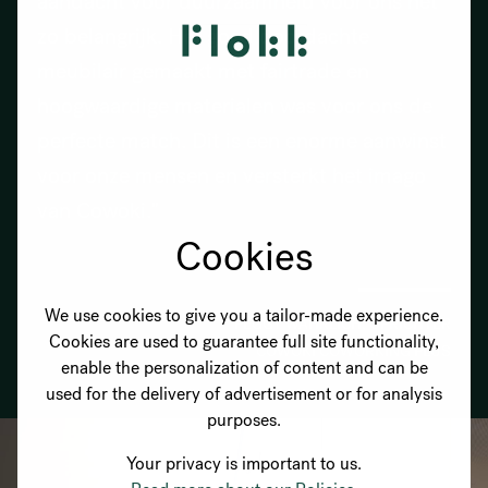
aandacht voor duurzaamheid voor ons net
zo belangrijk. Het goed doordachte
meubilair gemaakt met fairtrade en
hoogwaardige materialen was voor ons de
perfecte match. Dit is een enorme aanwinst
voor onze mensen en versterkt het imago
van Cowoki."
Cookies
We use cookies to give you a tailor-made experience.
PEGGY WAHRLICH, OPRICHTER
Cookies are used to guarantee full site functionality,
COWOKI COWORKING PLUS
enable the personalization of content and can be
used for the delivery of advertisement or for analysis
purposes.
Your privacy is important to us.