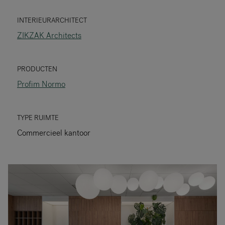
RANKRIKE, DK=FRANKRIG, DE=FRANKREICH, FR=FRANCE, 
INTERIEURARCHITECT
ZIKZAK Architects
Over Flokk
Investeerder
PRODUCTEN
Profim Normo
Duurzaamheid
Showrooms
TYPE RUIMTE
Commercieel kantoor
Downloads