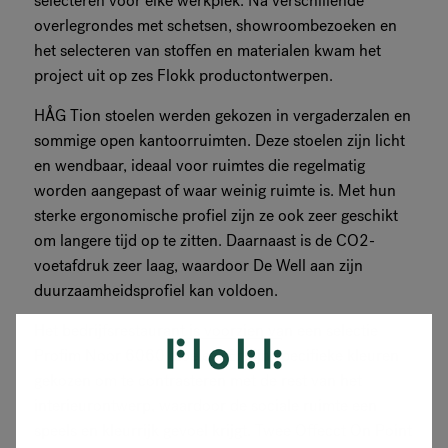
selecteren voor elke werkplek. Na verschillende
overlegrondes met schetsen, showroombezoeken en
het selecteren van stoffen en materialen kwam het
project uit op zes Flokk productontwerpen.
HÅG Tion stoelen werden gekozen in vergaderzalen en
sommige open kantoorruimten. Deze stoelen zijn licht
en wendbaar, ideaal voor ruimtes die regelmatig
worden aangepast of waar weinig ruimte is. Met hun
sterke ergonomische profiel zijn ze ook zeer geschikt
om langere tijd op te zitten. Daarnaast is de CO2-
voetafdruk zeer laag, waardoor De Well aan zijn
duurzaamheidsprofiel kan voldoen.
Het bedrijfsrestaurant is voorzien van een selectie
Profim Noor 6060 stoelen. Er zijn specifieke kleuren
gekozen om te contrasteren met de rest van het
interieurontwerp, waardoor de sociale ruimte een
speels en kleurrijk gevoel krijgt. Twee Offecct On Point