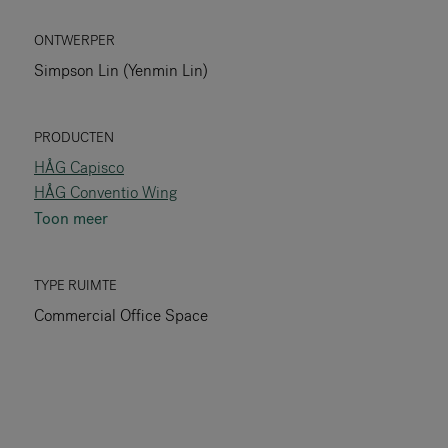
RANKRIKE, DK=FRANKRIG, DE=FRANKREICH, FR=FRANCE, 
ONTWERPER
Simpson Lin (Yenmin Lin)
Over Flokk
Investeerder
PRODUCTEN
HÅG Capisco
Duurzaamheid
HÅG Conventio Wing
Toon meer
Showrooms
Downloads
TYPE RUIMTE
Commercial Office Space