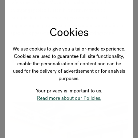
tafels met Offecct Move On stoelen staan in het
overgangsgebied tussen het restaurant en de
werkplekken. Deze ontwerpen nodigen uit tot
ongedwongen gesprekken en spontane ontmoetingen,
Cookies
speciaal opgezet in een natuurlijke 'botsingszone'
binnen de kantooromgeving.
We use cookies to give you a tailor-made experience.
HÅG Conventio Wing stoelen werden gekozen voor de
Cookies are used to guarantee full site functionality,
grote vergaderruimte voor bedrijfsbrede...
enable the personalization of content and can be
MEER LEZEN
used for the delivery of advertisement or for analysis
purposes.
Your privacy is important to us.
Read more about our Policies.