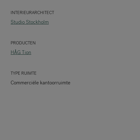
RANKRIKE, DK=FRANKRIG, DE=FRANKREICH, FR=FRANCE, 
INTERIEURARCHITECT
Studio Stockholm
Over Flokk
Investeerder
PRODUCTEN
HÅG Tion
Duurzaamheid
Showrooms
TYPE RUIMTE
Commerciële kantoorruimte
Downloads