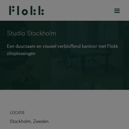
Studio Stockholm
Een duurzaam en visueel verbluffend kantoor met Flokk
zitoplossingen
PRODUCTEN
PROJECTEN
DESIGNERS
MERKEN
BLOG
LOCATIE
Stockholm, Zweden
SHOP