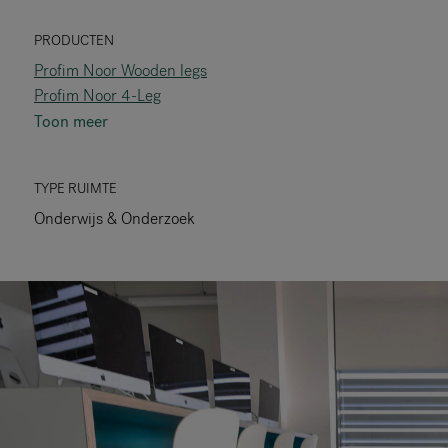
RANKRIKE, DK=FRANKRIG, DE=FRANKREICH, FR=FRANCE, 
PRODUCTEN
Profim Noor Wooden legs
Over Flokk
Profim Noor 4-Leg
Toon meer
Investeerder
Duurzaamheid
TYPE RUIMTE
Onderwijs & Onderzoek
Showrooms
Downloads